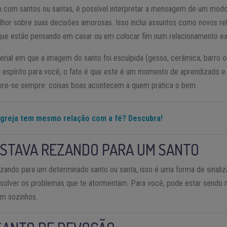
 com santos ou santas, é possível interpretar a mensagem de um modo
lhor sobre suas decisões amorosas. Isso inclui assuntos como novos r
que estão pensando em casar ou em colocar fim num relacionamento ex
ial em que a imagem do santo foi esculpida (gesso, cerâmica, barro ou
 espírito para você, o fato é que este é um momento de aprendizado e 
mbre-se sempre: coisas boas acontecem a quem pratica o bem.
igreja tem mesmo relação com a fé? Descubra!
ESTAVA REZANDO PARA UM SANTO
zando para um determinado santo ou santa, isso é uma forma de sinaliz
esolver os problemas que te atormentam. Para você, pode estar sendo 
am sozinhos.