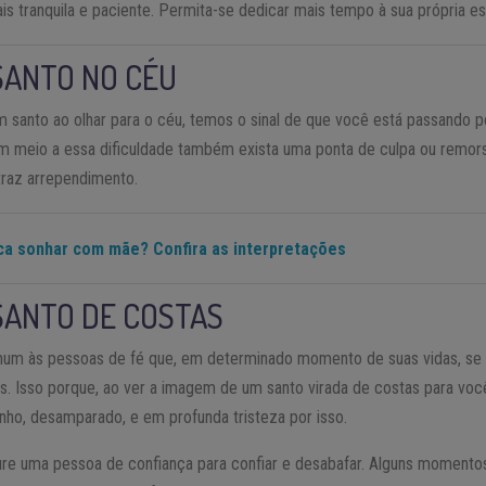
 tranquila e paciente. Permita-se dedicar mais tempo à sua própria esp
SANTO NO CÉU
 santo ao olhar para o céu, temos o sinal de que você está passando
z em meio a essa dificuldade também exista uma ponta de culpa ou remor
 traz arrependimento.
ica sonhar com mãe? Confira as interpretações
SANTO DE COSTAS
um às pessoas de fé que, em determinado momento de suas vidas, s
s. Isso porque, ao ver a imagem de um santo virada de costas para você
nho, desamparado, e em profunda tristeza por isso.
cure uma pessoa de confiança para confiar e desabafar. Alguns momento