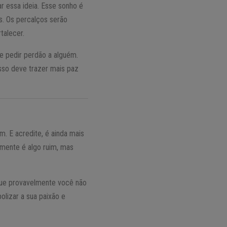
r essa ideia. Esse sonho é
s. Os percalços serão
talecer.
e pedir perdão a alguém.
sso deve trazer mais paz
 E acredite, é ainda mais
mente é algo ruim, mas
 que provavelmente você não
olizar a sua paixão e