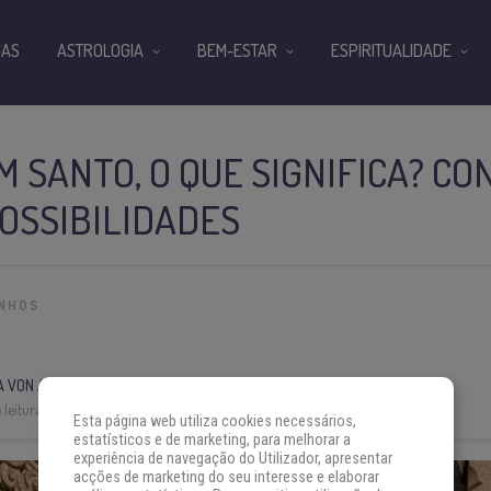
IAS
ASTROLOGIA
BEM-ESTAR
ESPIRITUALIDADE
 SANTO, O QUE SIGNIFICA? CO
OSSIBILIDADES
ONHOS
A VON AH
leitura:
11 min
Esta página web utiliza cookies necessários,
estatísticos e de marketing, para melhorar a
experiência de navegação do Utilizador, apresentar
acções de marketing do seu interesse e elaborar