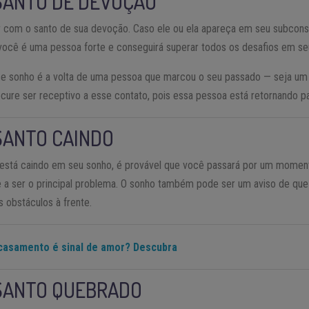
SANTO DE DEVOÇÃO
com o santo de sua devoção. Caso ele ou ela apareça em seu subconsc
, você é uma pessoa forte e conseguirá superar todos os desafios em s
sse sonho é a volta de uma pessoa que marcou o seu passado — seja u
cure ser receptivo a esse contato, pois essa pessoa está retornando pa
SANTO CAINDO
está caindo em seu sonho, é provável que você passará por um moment
e a ser o principal problema. O sonho também pode ser um aviso de que
s obstáculos à frente.
casamento é sinal de amor? Descubra
SANTO QUEBRADO