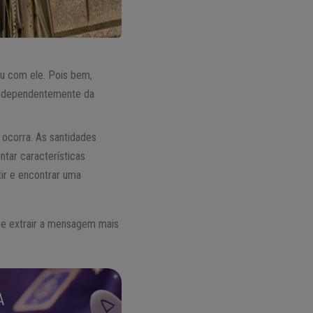
u com ele. Pois bem,
 independentemente da
o ocorra. As santidades
tar características
ir e encontrar uma
r e extrair a mensagem mais
A