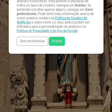
análises estatísticas. Para permitir a utilização de
todos os tipos de cookies, carregue em
Aceitar
. Se
pretender escolher apenas alguns, carregue em
Gerir
preferências
. Pode obter mais informação acerca de
como usamos cookies na
Política de Cookies da
WeMystic
e sobre como os seus dados podem ser
utilizados para a personalização de anúncios na
Política de Privacidade e de Uso da Google
.
Gerir preferências
Aceitar