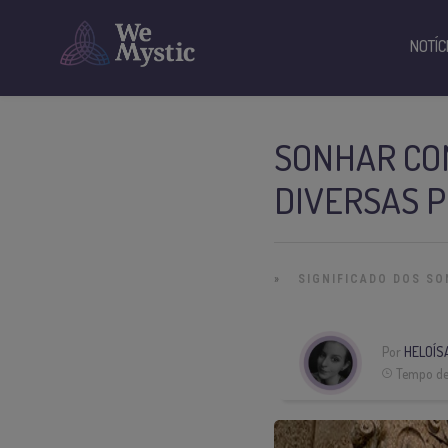
NOTÍC
SONHAR COM
DIVERSAS P
»
SIGNIFICADO DOS S
Por
HELOÍS
Tempo de 