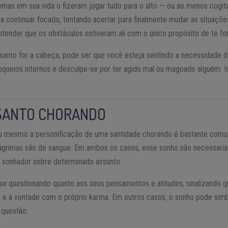
emas em sua vida o fizeram jogar tudo para o alto — ou ao menos cogita
a continuar focado, tentando acertar para finalmente mudar as situaçõe
tender que os obstáculos estiveram ali com o único propósito de te for
santo for a cabeça, pode ser que você esteja sentindo a necessidade d
oqueios internos e desculpe-se por ter agido mal ou magoado alguém. I
SANTO CHORANDO
mesmo a personificação de uma santidade chorando é bastante comum.
grimas são de sangue. Em ambos os casos, esse sonho não necessaria
o sonhador sobre determinado assunto.
 se questionando quanto aos seus pensamentos e atitudes, sinalizando
z e à vontade com o próprio karma. Em outros casos, o sonho pode simb
 questão.