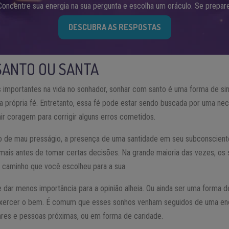
Concentre sua energia na sua pergunta e escolha um oráculo. Se prepare
DESCUBRA AS RESPOSTAS
SANTO OU SANTA
importantes na vida no sonhador, sonhar com santo é uma forma de sin
 própria fé. Entretanto, essa fé pode estar sendo buscada por uma ne
r coragem para corrigir alguns erros cometidos.
o de mau presságio, a presença de uma santidade em seu subconscient
a mais antes de tomar certas decisões. Na grande maioria das vezes, os
o caminho que você escolheu para a sua.
 dar menos importância para a opinião alheia. Ou ainda ser uma forma d
a exercer o bem. É comum que esses sonhos venham seguidos de uma en
iares e pessoas próximas, ou em forma de caridade.