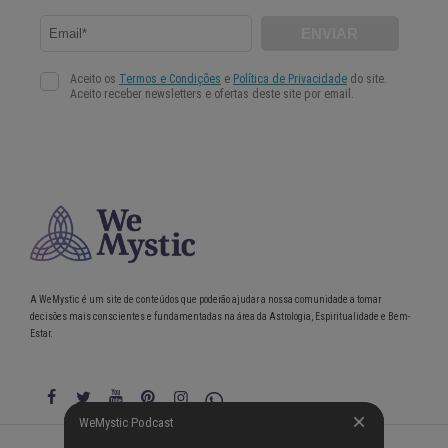
A WeMystic é um site de conteúdos que poderão ajudar a nossa comunidade a tomar
decisões mais conscientes e fundamentadas na área da Astrologia, Espiritualidade e Bem-
Estar.
WeMystic Podcast
WeMystic Podcast