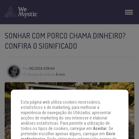
SONHAR COM PORCO CHAMA DINHEIRO?
CONFIRA O SIGNIFICADO
Por
HELOÍSA VON AH
Tempo de leitura:
6 min
Esta página web utiliza cookies necessários,
estatísticos e de marketing, para melhorar a
experiência de navegação do Utilizador, apresentar
acções de marketing do seu interesse e elaborar
análises estatísticas. Para permitir a utilização de
todos os tipos de cookies, carregue em
Aceitar
. Se
pretender escolher apenas alguns, carregue em
Gerir