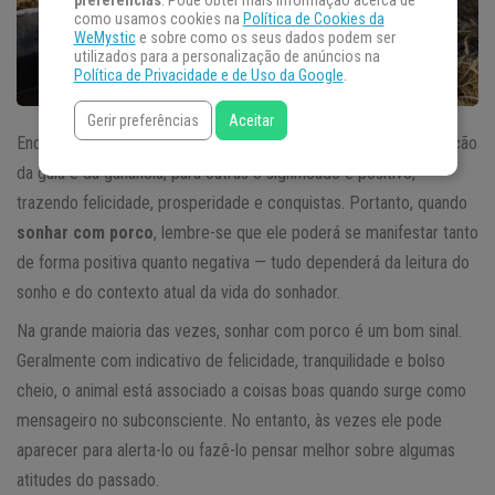
preferências
. Pode obter mais informação acerca de
como usamos cookies na
Política de Cookies da
WeMystic
e sobre como os seus dados podem ser
utilizados para a personalização de anúncios na
Política de Privacidade e de Uso da Google
.
Gerir preferências
Aceitar
Enquanto para algumas culturas o animal pode ser a representação
da gula e da ganância, para outras o significado é positivo,
trazendo felicidade, prosperidade e conquistas. Portanto, quando
sonhar com porco
, lembre-se que ele poderá se manifestar tanto
de forma positiva quanto negativa — tudo dependerá da leitura do
sonho e do contexto atual da vida do sonhador.
Na grande maioria das vezes, sonhar com porco é um bom sinal.
Geralmente com indicativo de felicidade, tranquilidade e bolso
cheio, o animal está associado a coisas boas quando surge como
mensageiro no subconsciente. No entanto, às vezes ele pode
aparecer para alerta-lo ou fazê-lo pensar melhor sobre algumas
atitudes do passado.