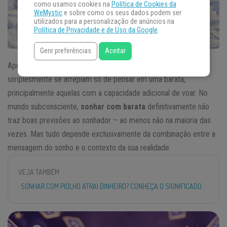
como usamos cookies na
Política de Cookies da
WeMystic
e sobre como os seus dados podem ser
utilizados para a personalização de anúncios na
Política de Privacidade e de Uso da Google
.
Gerir preferências
Aceitar
Apesar de seres vivos, não é à toa que muitas pessoas
simplesmente se arrepiam só de pensar em uma barata,
principalmente aquelas com a capacidade adicional de voar. No
mundo subconsciente,
sonhar com barata
definitivamente não
traz boas previsões ao sonhador – ao menos não na maioria das
vezes. Mas tudo depende exclusivamente da combinação entre a
mensagem do sonho e o contexto da sua realidade.
VEJA TAMBÉM
SONHAR COM PIOLHO ATRAI DINHEIRO? CONHEÇA O SIGNIFICADO