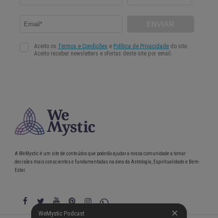
A WeMystic é um site de conteúdos que poderão ajudar a nossa comunidade a tomar
decisões mais conscientes e fundamentadas na área da Astrologia, Espiritualidade e Bem-
Estar.
WeMystic Podcast
WeMystic Podcast