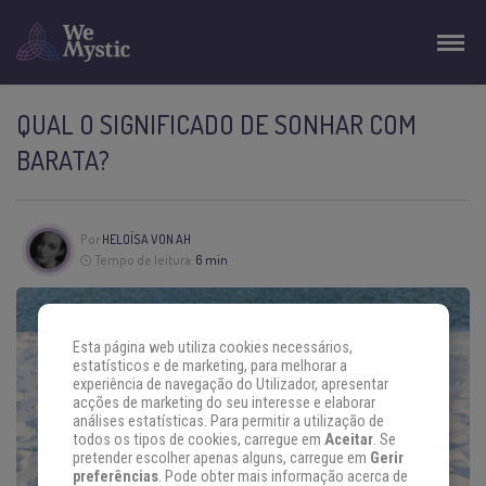
QUAL O SIGNIFICADO DE SONHAR COM
BARATA?
Por
HELOÍSA VON AH
Tempo de leitura:
6 min
Esta página web utiliza cookies necessários,
estatísticos e de marketing, para melhorar a
experiência de navegação do Utilizador, apresentar
acções de marketing do seu interesse e elaborar
análises estatísticas. Para permitir a utilização de
todos os tipos de cookies, carregue em
Aceitar
. Se
pretender escolher apenas alguns, carregue em
Gerir
preferências
. Pode obter mais informação acerca de