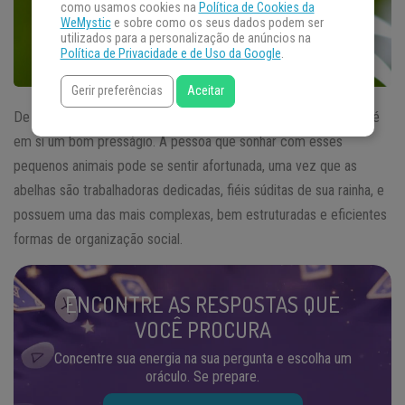
como usamos cookies na
Política de Cookies da
WeMystic
e sobre como os seus dados podem ser
utilizados para a personalização de anúncios na
Política de Privacidade e de Uso da Google
.
Gerir preferências
Aceitar
De forma bem direta, podemos dizer que
sonhar com abelha
é
em si um bom presságio. A pessoa que sonhar com esses
pequenos animais pode se sentir afortunada, uma vez que as
abelhas são trabalhadoras dedicadas, fiéis súditas de sua rainha, e
possuem uma das mais complexas, bem estruturadas e eficientes
formas de organização social.
ENCONTRE AS RESPOSTAS QUE
VOCÊ PROCURA
Concentre sua energia na sua pergunta e escolha um
oráculo. Se prepare.