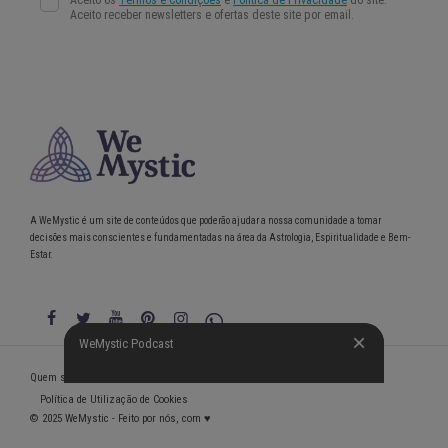
A WeMystic é um site de conteúdos que poderão ajudar a nossa comunidade a tomar
decisões mais conscientes e fundamentadas na área da Astrologia, Espiritualidade e Bem-
Estar.
WeMystic Podcast
WeMystic Podcast
Quem somos
Política de Privacidade
Condições gerais de utilização
Política de Utilização de Cookies
© 2025 WeMystic - Feito por nós, com ♥