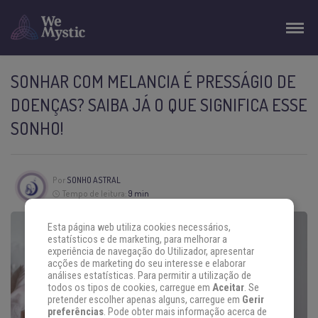
SONHAR COM MELANCIA É PRESSÁGIO DE
DOENÇAS? SAIBA JÁ O QUE SIGNIFICA ESSE
SONHO!
Por
SONHO ASTRAL
Tempo de leitura:
9 min
Esta página web utiliza cookies necessários,
estatísticos e de marketing, para melhorar a
experiência de navegação do Utilizador, apresentar
acções de marketing do seu interesse e elaborar
análises estatísticas. Para permitir a utilização de
todos os tipos de cookies, carregue em
Aceitar
. Se
pretender escolher apenas alguns, carregue em
Gerir
preferências
. Pode obter mais informação acerca de