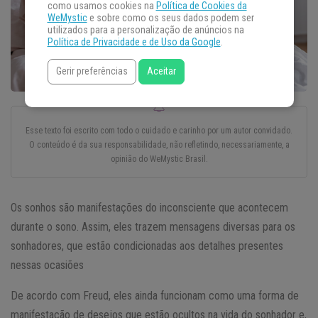
como usamos cookies na
Política de Cookies da
WeMystic
e sobre como os seus dados podem ser
utilizados para a personalização de anúncios na
Política de Privacidade e de Uso da Google
.
Gerir preferências
Aceitar
Esse texto foi escrito com todo o cuidado e carinho por um autor convidado.
O conteúdo é da sua responsabilidade, não refletindo, necessariamente, a
opinião do WeMystic Brasil.
Os sonhos são manifestações do inconsciente que acontecem
durante o sono. Assim, eles trazem mensagens diversas para os
sonhadores, que estão condicionadas aos detalhes presentes
nessas ocasiões
De acordo com Freud, eles ainda funcionam como uma forma de
manifestação de desejos que estão ocultos na vida do sonhador e,