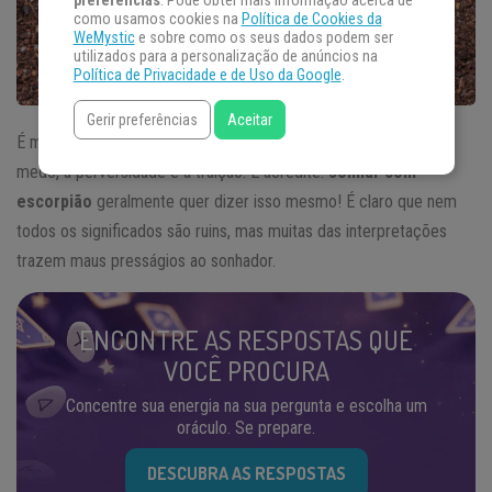
preferências
. Pode obter mais informação acerca de
como usamos cookies na
Política de Cookies da
WeMystic
e sobre como os seus dados podem ser
utilizados para a personalização de anúncios na
Política de Privacidade e de Uso da Google
.
Gerir preferências
Aceitar
É muito comum que esse pequeno aracnídeo seja associado ao
medo, a perversidade e a traição. E acredite:
sonhar com
escorpião
geralmente quer dizer isso mesmo! É claro que nem
todos os significados são ruins, mas muitas das interpretações
trazem maus presságios ao sonhador.
ENCONTRE AS RESPOSTAS QUE
VOCÊ PROCURA
Concentre sua energia na sua pergunta e escolha um
oráculo. Se prepare.
DESCUBRA AS RESPOSTAS