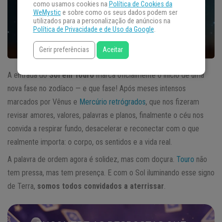
como usamos cookies na
Política de Cookies da
WeMystic
e sobre como os seus dados podem ser
utilizados para a personalização de anúncios na
Política de Privacidade e de Uso da Google
.
Gerir preferências
Aceitar
A entrada do
Sol em Touro
marca oficialmente o início de uma
nova fase no zodíaco — e que fase! Após meses intensos
marcados por Vênus e
Mercúrio retrógrados
, que nos fizeram
revisar amores, valores, palavras e planos, finalmente o céu nos
convida a respirar fundo, desacelerar e reconectar com o que
realmente importa: o corpo, os sentidos e a vida real.
A palavra de ordem agora é solidez, mas com doçura.
Touro
não
tem pressa, mas tem presença. E com o Sol iluminando esse signo
de Terra,
somos todos convidados a aterrissar
.