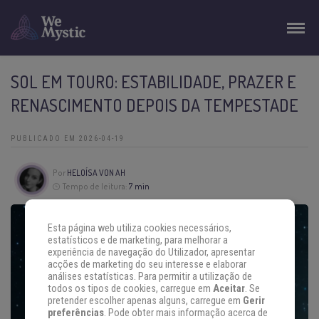
SOL EM TOURO: ESTABILIDADE, PRAZER E
RENASCIMENTO DEPOIS DA TEMPESTADE
PUBLICADO EM 2026-04-19
Por
HELOÍSA VON AH
Tempo de leitura:
7 min
Esta página web utiliza cookies necessários,
estatísticos e de marketing, para melhorar a
experiência de navegação do Utilizador, apresentar
acções de marketing do seu interesse e elaborar
análises estatísticas. Para permitir a utilização de
todos os tipos de cookies, carregue em
Aceitar
. Se
pretender escolher apenas alguns, carregue em
Gerir
preferências
. Pode obter mais informação acerca de