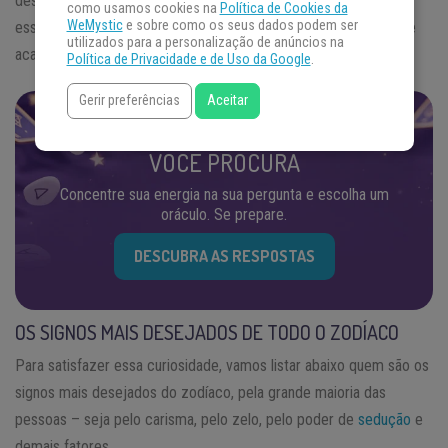
despertam os desejos de outras pessoas, porém muitas vezes
como usamos cookies na
Política de Cookies da
WeMystic
e sobre como os seus dados podem ser
essas características vêm acompanhadas de outros fatores que
utilizados para a personalização de anúncios na
acabam por criar algumas barreiras.
Política de Privacidade e de Uso da Google
.
Gerir preferências
Aceitar
ENCONTRE AS RESPOSTAS QUE
VOCÊ PROCURA
Concentre sua energia na sua pergunta e escolha um
oráculo. Se prepare.
DESCUBRA AS RESPOSTAS
OS SIGNOS MAIS DESEJADOS DE TODO O ZODÍACO
Para satisfazer essa curiosidade, vamos listar abaixo quem são os
signos mais desejados do zodíaco, pela grande maioria das
pessoas – seja pelo carisma, pelo zelo, pelo poder de
sedução
e
demais fatores.