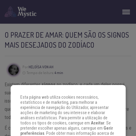
O PRAZER DE AMAR: QUEM SÃO OS SIGNOS
MAIS DESEJADOS DO ZODÍACO
Por
HELOÍSA VON AH
Tempo de leitura:
4 min
Existem diferentes
signos
no zodíaco, e cada um deles possui
suas próprias características e estilos comportamentais. Com
Esta página web utiliza cookies necessários,
isso, já era de se esperar que alguns deles se sobressaiam no
estatísticos e de marketing, para melhorar a
experiência de navegação do Utilizador, apresentar
quesito sex-appeal, tornando-se os signos mais desejados dentre
acções de marketing do seu interesse e elaborar
todos os 12.
análises estatísticas. Para permitir a utilização de
todos os tipos de cookies, carregue em
Aceitar
. Se
É claro que todos possuem características que os tornam únicos e
pretender escolher apenas alguns, carregue em
Gerir
preferências
. Pode obter mais informação acerca de