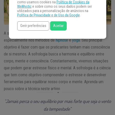
como usamos cookies na
Política de Cookies da
WeMystic
e sobre como os seus dados podem ser
utilizados para a personalização de anúncios na
Política de Privacidade e de Uso da Google
.
Gerir preferências
Aceitar
A sofrologia é uma técnica que nasceu em 1960, baseada
especialmente nos métodos de
hipnose
e
yoga
. Seu principal
objetivo é fazer com que os praticantes tenham mais consciência
de si mesmos. A sofrologia busca a harmonia e equilíbrio entre
corpo, mente e consciência. Constantemente, vivemos situações
que podem gerar estresse físico e mental. A sofrologia é a ciência
que tem como objetivo compreender o estresse e desenvolver
ferramentas para equilibrar nosso corpo e mente. Aprenda um
pouco sobre a técnica neste artigo.
“Jamais perca o seu equilíbrio por mais forte que seja o vento
da tempestade”