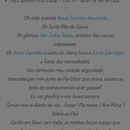
Faça também esta oração – com fé – antes de sair de casa:
“Oh mãe querida
Nossa Senhora Aparecida
,
Oh Santa Rita de Cássia,
Oh glorioso
São Judas Tadeu
, protetor das causas
impossíveis,
Oh
Santo Expedito
o santo da última hora e
Santa Edwidges
,
a Santa dos necessitados,
Vós conheceis meu coração angustiado,
Intercedei por mim junto ao Pai (dizer que prova, exame ou
teste de conhecimentos quer passar),
Eu vos glorifico e vos louvo sempre,
Curvar-me-ei diante de vós… (rezar 1 Pai nosso, 1 Ave Maria, 1
Glória ao Pai),
Confio em Deus com todas as minhas forças e peço que