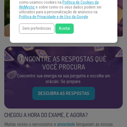
como usamos cookies na
Política de Cookies da
WeMystic
e sobre como os seus dados podem ser
utilizados para a personalização de anúncios na
Política de Privacidade e de Uso da Google
.
Gerir preferências
Aceitar
ENCONTRE AS RESPOSTAS QUE
VOCÊ PROCURA
Concentre sua energia na sua pergunta e escolha um
oráculo. Se prepare.
DESCUBRA AS RESPOSTAS
CHEGOU A HORA DO EXAME, E AGORA?
Muitas vezes o nervosismo e
ansiedade
bloqueiam as nossas