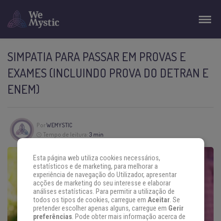
SIMPATIA PARA PASSAR EM PROVAS E
EXAMES (INCLUINDO PROVA DO DETRAN E
ENEM)
Por
WEMYSTIC
Tempo de leitura:
3 min
Esta página web utiliza cookies necessários,
estatísticos e de marketing, para melhorar a
experiência de navegação do Utilizador, apresentar
acções de marketing do seu interesse e elaborar
análises estatísticas. Para permitir a utilização de
todos os tipos de cookies, carregue em
Aceitar
. Se
pretender escolher apenas alguns, carregue em
Gerir
preferências
. Pode obter mais informação acerca de