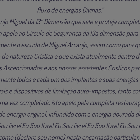
fluxo de energias Divinas.”
anjo Miguel da 13ª Dimensão que sele e proteja comple
a apelo ao Círculo de Segurança da l3a dimensão para q
ente o escudo de Miguel Arcanjo, assim como para q
a de natureza Crística e que exista atualmente dentro 
s Ascencionados e aos nossos assistentes Crísticos p
ente todos e cada um dos implantes e suas energias 
ais e dispositivos de limitação auto-impostos, tanto 
ma vez completado isto apelo pela completa restauraç
 energia original, infundido com a energia dourada de
ou livre! Eu Sou livre! Eu Sou livre! Eu Sou livre! Eu Sou l
 como (declare seu nome) nesta encarnação particular,