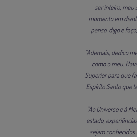
ser inteiro, meu 
momento em diante 
penso, digo e faç
“Ademais, dedico me
como o meu. Haven
Superior para que f
Espírito Santo que t
“Ao Universo e à Men
estado, experiências
sejam conhecidos 