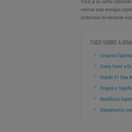
Você já se sentiu sobrecar
renovar suas energias espir
poderosas ferramentas espir
TUDO SOBRE A ORAÇ
Limpeza Espiritu
Como Fazer a Or
Oração 21 Dias A
Origens e Signif
Benefícios Espiri
Depoimentos sob