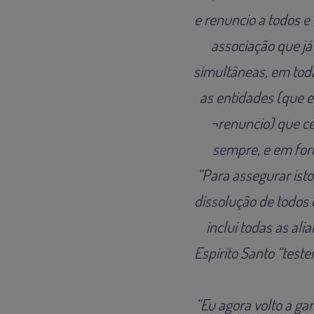
e renuncio a todos e
associação que já
simultâneas, em toda
as entidades (que e
¬renuncio) que c
sempre, e em form
“Para assegurar ist
dissolução de todos 
inclui todas as a
Espírito Santo “test
“Eu agora volto a ga