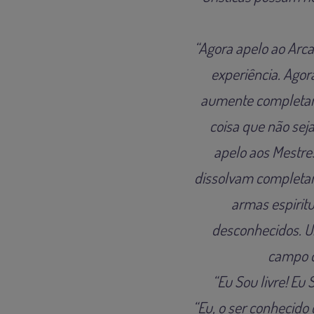
“Agora apelo ao Arc
experiência. Agor
aumente completam
coisa que não sej
apelo aos Mestre
dissolvam completam
armas espiritu
desconhecidos. U
campo de
“Eu Sou livre! Eu S
“Eu, o ser conhecido