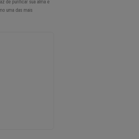
z de purificar sua alma e
omo uma das mais