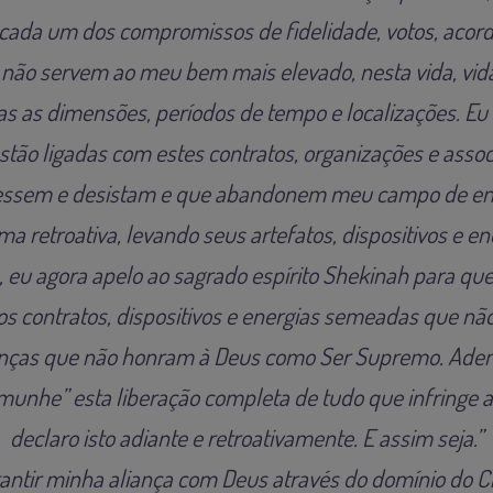
 cada um dos compromissos de fidelidade, votos, acor
 não servem ao meu bem mais elevado, nesta vida, vid
s as dimensões, períodos de tempo e localizações. Eu
stão ligadas com estes contratos, organizações e asso
essem e desistam e que abandonem meu campo de ene
a retroativa, levando seus artefatos, dispositivos e e
o, eu agora apelo ao sagrado espírito Shekinah para qu
os contratos, dispositivos e energias semeadas que nã
lianças que não honram à Deus como Ser Supremo. Adem
emunhe” esta liberação completa de tudo que infringe 
declaro isto adiante e retroativamente. E assim seja.”
rantir minha aliança com Deus através do domínio do C