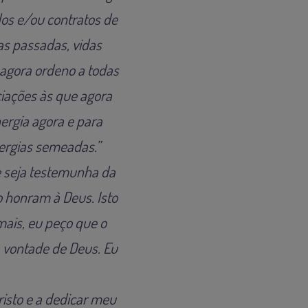
dos e/ou contratos de
as passadas, vidas
 agora ordeno a todas
ciações às que agora
rgia agora e para
nergias semeadas.”
e seja testemunha da
o honram à Deus. Isto
ais, eu peço que o
a vontade de Deus. Eu
risto e a dedicar meu