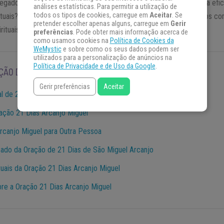
regado pela energia negativa ao seu redor? Em busca de uma forma efica
análises estatísticas. Para permitir a utilização de
todos os tipos de cookies, carregue em
Aceitar
. Se
ituais? A
oração 21 dias Arcanjo Miguel
é reconhecida por muitos c
pretender escolher apenas alguns, carregue em
Gerir
ituais para quem busca purificação energética e proteção divina.
preferências
. Pode obter mais informação acerca de
como usamos cookies na
Política de Cookies da
WeMystic
e sobre como os seus dados podem ser
utilizados para a personalização de anúncios na
Política de Privacidade e de Uso da Google
.
ÃO DE 21 DIA DE SÃO MIGUEL ARCANJO:
Gerir preferências
Aceitar
al de 21 Dias de São Miguel Arcanjo
ação 21 Dias Arcanjo Miguel
rcanjo Miguel para Outra Pessoa
icado da Oração de 21 Dias de São Miguel Arcanjo
tuais da Oração 21 Dias Arcanjo Miguel
re a Oração 21 Dias Arcanjo Miguel