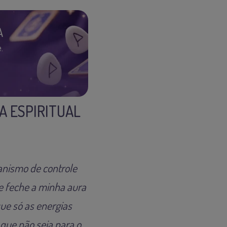
A
.
A ESPIRITUAL
anismo de controle
ue feche a minha aura
que só as energias
 que não seja para o