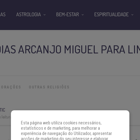
IAS
ASTROLOGIA
BEM-ESTAR
ESPIRITUALIDADE
DIAS ARCANJO MIGUEL PARA L
ORAÇÕES
OUTRAS RELIGIÕES
TIC
 leitura:
10 min
Esta página web utiliza cookies necessários,
estatísticos e de marketing, para melhorar a
experiência de navegação do Utilizador, apresentar
acções de marketing do seu interesse e elaborar