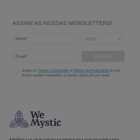
A WeMystic é um site de conteúdos que poderão ajudar a nossa comunidade a tomar