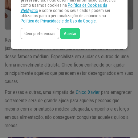
preferências
. Pode obter mais informação acerca de
como usamos cookies na
Política de Cookies da
WeMystic
e sobre como os seus dados podem ser
utilizados para a personalização de anúncios na
Política de Privacidade e de Uso da Google
.
Gerir preferências
Aceitar
Realizar uma
simpatia
de Chico Xavier parece ter algumas
justificativas até mesmo óbvias para quem conhece a história
desse famoso médium. Especialista em ajudar os outros de uma
forma incrivelmente altruísta, Chico ficou conhecido por ajudar
principalmente aqueles que parecem estar desenganados em suas
causas.
Por essas e outras, uma simpatia de
Chico Xavier
para emagrecer
certamente será de grande ajuda para aquelas pessoas que
mesmo com a orientação médica adequada, empenho e esforço
em sua alimentação, não conseguem conquistar aqueles quilos a
menos.