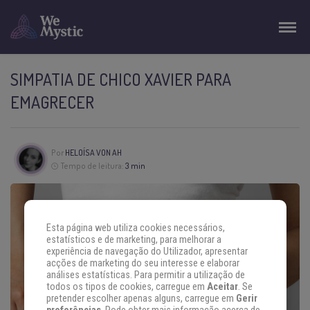
SIMPATIA DE CHICO XAVIER PARA
EMAGRECER
Por
HELOÍSA VON AH
Tempo de leitura:
3 min
Esta página web utiliza cookies necessários,
estatísticos e de marketing, para melhorar a
experiência de navegação do Utilizador, apresentar
acções de marketing do seu interesse e elaborar
análises estatísticas. Para permitir a utilização de
todos os tipos de cookies, carregue em
Aceitar
. Se
pretender escolher apenas alguns, carregue em
Gerir