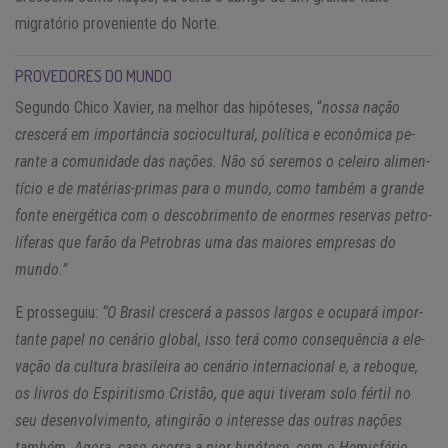
migratório proveniente do Norte.
PROVEDORES DO MUNDO
Segundo Chico Xavier, na melhor das hipóteses, “
nossa nação
cres­cerá em im­por­tância so­ci­o­cul­tural, po­lí­tica e econô­mica pe­
rante a co­mu­ni­dade das na­ções. Não só se­remos o ce­leiro ali­men­
tício e de ma­té­rias-primas para o mundo, como também a grande
fonte ener­gé­tica com o des­co­bri­mento de enormes re­servas pe­tro­
lí­feras que farão da Pe­tro­bras uma das mai­ores em­presas do
mundo.”
E prosseguiu:
“O Brasil cres­cerá a passos largos e ocu­pará im­por­
tante papel no ce­nário global, isso terá como con­sequência a ele­
vação da cul­tura bra­si­leira ao ce­nário in­ter­na­ci­onal e, a re­boque,
os li­vros do Es­pi­ri­tismo Cristão, que aqui ti­veram solo fértil no
seu de­sen­vol­vi­mento, atin­girão o in­te­resse das ou­tras na­ções
também. Agora, caso ocorra a pior hi­pó­tese, com o He­mis­fério