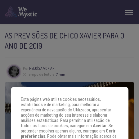
AS PREVISÕES DE CHICO XAVIER PARA O
ANO DE 2019
Por
HELOÍSA VON AH
Tempo de leitura:
7 min
Esta página web utiliza cookies necessários,
estatísticos e de marketing, para melhorar a
experiência de navegação do Utilizador, apresentar
acções de marketing do seu interesse e elaborar
análises estatísticas. Para permitir a utilização de
todos os tipos de cookies, carregue em
Aceitar
. Se
pretender escolher apenas alguns, carregue em
Gerir
preferências
. Pode obter mais informação acerca de