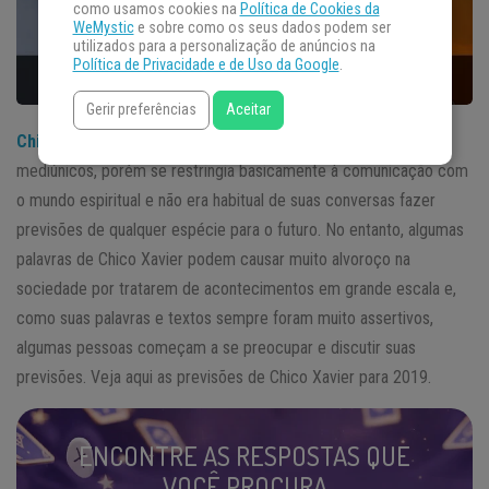
como usamos cookies na
Política de Cookies da
WeMystic
e sobre como os seus dados podem ser
utilizados para a personalização de anúncios na
Política de Privacidade e de Uso da Google
.
Gerir preferências
Aceitar
Chico Xavier
era uma personalidade famosa por seus dons
mediúnicos, porém se restringia basicamente à comunicação com
o mundo espiritual e não era habitual de suas conversas fazer
previsões de qualquer espécie para o futuro. No entanto, algumas
palavras de Chico Xavier podem causar muito alvoroço na
sociedade por tratarem de acontecimentos em grande escala e,
como suas palavras e textos sempre foram muito assertivos,
algumas pessoas começam a se preocupar e discutir suas
previsões. Veja aqui as previsões de Chico Xavier para 2019.
ENCONTRE AS RESPOSTAS QUE
VOCÊ PROCURA