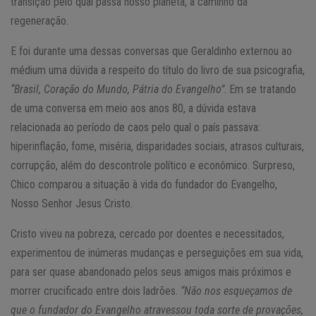
transição pelo qual passa nosso planeta, a caminho da
regeneração.
E foi durante uma dessas conversas que Geraldinho externou ao
médium uma dúvida a respeito do título do livro de sua psicografia,
“Brasil, Coração do Mundo, Pátria do Evangelho”
. Em se tratando
de uma conversa em meio aos anos 80, a dúvida estava
relacionada ao período de caos pelo qual o país passava:
hiperinflação, fome, miséria, disparidades sociais, atrasos culturais,
corrupção, além do descontrole político e econômico. Surpreso,
Chico comparou a situação à vida do fundador do Evangelho,
Nosso Senhor Jesus Cristo.
Cristo viveu na pobreza, cercado por doentes e necessitados,
experimentou de inúmeras mudanças e perseguições em sua vida,
para ser quase abandonado pelos seus amigos mais próximos e
morrer crucificado entre dois ladrões.
“Não nos es­que­çamos de
que o fun­dador do Evan­gelho atra­vessou toda sorte de pro­va­ções,