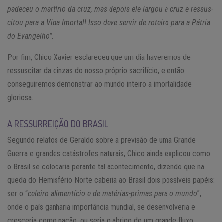
pa­deceu o mar­tírio da cruz, mas de­pois ele largou a cruz e res­sus­
citou para a Vida Imortal! Isso deve servir de ro­teiro para a Pá­tria
do Evan­gelho”
.
Por fim, Chico Xavier esclareceu que um dia haveremos de
ressuscitar da cinzas do nosso próprio sacrifício, e então
conseguiremos demonstrar ao mundo inteiro a imortalidade
gloriosa.
A RESSURREIÇÃO DO BRASIL
Segundo relatos de Geraldo sobre a previsão de uma Grande
Guerra e grandes catástrofes naturais, Chico ainda explicou como
o Brasil se colocaria perante tal acontecimento, dizendo que na
queda do Hemisfério Norte caberia ao Brasil dois possíveis papéis:
ser o “
celeiro alimentício e de matérias-primas para o mundo
”,
onde o país ganharia importância mundial, se desenvolveria e
cresceria como nação, ou seria o abrigo de um grande fluxo