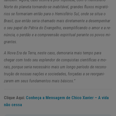
Norte do pla­neta tor­nando-se ina­bi­tável, grandes fluxos mi­gra­tó­
rios se for­ma­riam então para o He­mis­fério Sul, onde se situa o
Brasil, que então seria cha­mado mais di­re­ta­mente a de­sem­pe­nhar
o seu papel de Pá­tria do Evan­gelho, exem­pli­fi­cando o amor e a re­
núncia, o perdão e a com­pre­ensão es­pi­ri­tual pe­rante os povos mi­
grantes.
A Nova Era da Terra, neste caso, de­mo­raria mais tempo para
chegar com todo seu es­plendor de con­quistas ci­en­tí­ficas e mo­
rais, porque seria ne­ces­sário mais um longo pe­ríodo de re­cons­
trução de nossas na­ções e so­ci­e­dades, for­çadas a se re­or­ga­ni­
zarem em seus fun­da­mentos mais bá­sicos.”
Clique Aqui:
Conheça a Mensagem de Chico Xavier – A vida
não cessa