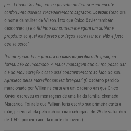
pai. O Divino Senhor, que eu percebo melhor presentemente,
conferiu-lhe deveres verdadeiramente sagrados.
Lourdes
(este era
o nome da mulher de Wilson, fato que Chico Xavier também
desconhecia)
e o filhinho constituem-lhe agora um sublime
propósito ao qual está preso por laços sacrossantos. Não é justo
que se perca”
“Estou ajudando na procura do
caderno perdido.
De qualquer
forma, não se incomode. A maior mensagem que eu lhe posso dar
é a do meu coração e esse está constantemente ao lado do seu.
Agradeço pelas maravilhosas lembranças.” (
O caderno perdido
mencionado por Willian na carta era um caderno em que Chico
Xavier escreveu as mensagens de uma tia da família, chamada
Margarida. Foi nele que William teria escrito sua primeira carta à
mãe, psicografada pelo médium na madrugada de 25 de setembro
de 1942, primeiro ano da morte do jovem.)