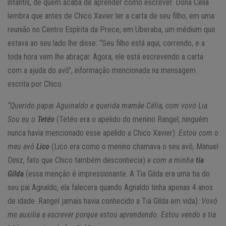
infantis, de quem acaba de aprender como escrever. Dona Célia
lembra que antes de Chico Xavier ler a carta de seu filho, em uma
reunião no Centro Espírita da Prece, em Uberaba, um médium que
estava ao seu lado lhe disse: “Seu filho está aqui, correndo, e a
toda hora vem lhe abraçar. Agora, ele está escrevendo a carta
com a ajuda do avô”, informação mencionada na mensagem
escrita por Chico.
“Querido papai Aguinaldo e querida mamãe Célia, com vovó Lia.
Sou eu o
Tetéo
(Tetéo era o apelido do menino Rangel, ninguém
nunca havia mencionado esse apelido a Chico Xavier).
Estou com o
meu avô
Lico
(Lico era como o menino chamava o seu avô, Manuel
Diniz, fato que Chico também desconhecia)
e com a minha
tia
Gilda
(essa menção é impressionante. A Tia Gilda era uma tia do
seu pai Agnaldo, ela falecera quando Agnaldo tinha apenas 4 anos
de idade. Rangel jamais havia conhecido a Tia Gilda em vida).
Vovô
me auxilia a escrever porque estou aprendendo. Estou vendo a tia