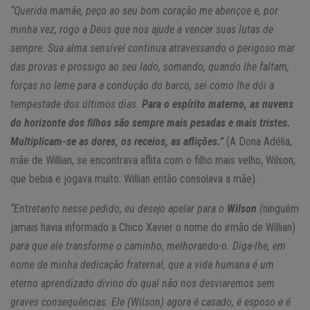
“Querida mamãe, peço ao seu bom coração me abençoe e, por
minha vez, rogo a Deus que nos ajude a vencer suas lutas de
sempre. Sua alma sensível continua atravessando o perigoso mar
das provas e prossigo ao seu lado, somando, quando lhe faltam,
forças no leme para a condução do barco, sei como lhe dói a
tempestade dos últimos dias.
Para o espírito materno, as nuvens
do horizonte dos filhos são sempre mais pesadas e mais tristes.
Multiplicam-se as dores, os receios, as aflições.”
(A Dona Adélia,
mãe de Willian, se encontrava aflita com o filho mais velho, Wilson,
que bebia e jogava muito. Willian então consolava a mãe).
“Entretanto nesse pedido, eu desejo apelar para o
Wilson
(
ninguém
jamais havia informado a Chico Xavier o nome do irmão de Willian)
para que ele transforme o caminho, melhorando-o. Diga-lhe, em
nome de minha dedicação fraternal, que a vida humana é um
eterno aprendizado divino do qual não nos desviaremos sem
graves consequências. Ele (Wilson) agora é casado, é esposo e é