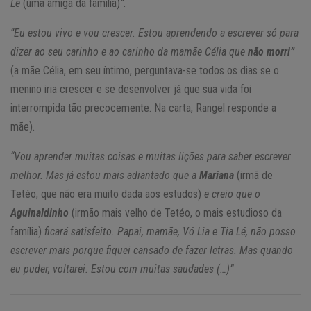
Lé
(uma amiga da família)
”.
“Eu estou vivo e vou crescer. Estou aprendendo a escrever só para
dizer ao seu carinho e ao carinho da mamãe Célia que
não morri”
(a mãe Célia, em seu íntimo, perguntava-se todos os dias se o
menino iria crescer e se desenvolver já que sua vida foi
interrompida tão precocemente. Na carta, Rangel responde a
mãe)
.
“Vou aprender muitas coisas e muitas lições para saber escrever
melhor. Mas já estou mais adiantado que a
Mariana
(irmã de
Tetéo, que não era muito dada aos estudos)
e creio que o
Aguinaldinho
(irmão mais velho de Tetéo, o mais estudioso da
família)
ficará satisfeito. Papai, mamãe, Vó Lia e Tia Lé, não posso
escrever mais porque fiquei cansado de fazer letras. Mas quando
eu puder, voltarei. Estou com muitas saudades (…)”