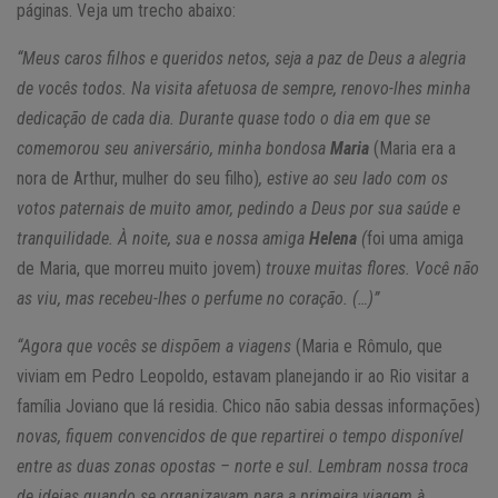
páginas. Veja um trecho abaixo:
“Meus caros filhos e queridos netos, seja a paz de Deus a alegria
de vocês todos. Na visita afetuosa de sempre, renovo-lhes minha
dedicação de cada dia. Durante quase todo o dia em que se
comemorou seu aniversário, minha bondosa
Maria
(Maria era a
nora de Arthur, mulher do seu filho)
, estive ao seu lado com os
votos paternais de muito amor, pedindo a Deus por sua saúde e
tranquilidade. À noite, sua e nossa amiga
Helena
(
foi uma amiga
de Maria, que morreu muito jovem)
trouxe muitas flores. Você não
as viu, mas recebeu-lhes o perfume no coração. (…)”
“Agora que vocês se dispõem a viagens
(Maria e Rômulo, que
viviam em Pedro Leopoldo, estavam planejando ir ao Rio visitar a
família Joviano que lá residia. Chico não sabia dessas informações)
novas, fiquem convencidos de que repartirei o tempo disponível
entre as duas zonas opostas – norte e sul. Lembram nossa troca
de ideias quando se organizavam para a primeira viagem à