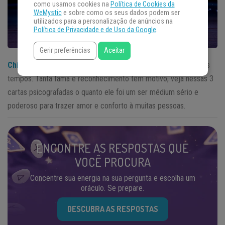
como usamos cookies na
Política de Cookies da
WeMystic
e sobre como os seus dados podem ser
utilizados para a personalização de anúncios na
Política de Privacidade e de Uso da Google
.
Gerir preferências
Aceitar
Chico Xavier
é o médium mais conhecido do Brasil de todos os
tempos. Tanta fama e reconhecimento têm motivo, veja nessas 3
cartas psicografadas o quanto ele foi um ser médium sério e
poderoso para trazer amor e conforto à muitas pessoas.
ENCONTRE AS RESPOSTAS QUE
VOCÊ PROCURA
Concentre sua energia na sua pergunta e escolha um
oráculo. Se prepare.
DESCUBRA AS RESPOSTAS