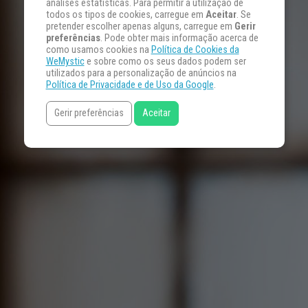
análises estatísticas. Para permitir a utilização de
todos os tipos de cookies, carregue em
Aceitar
. Se
pretender escolher apenas alguns, carregue em
Gerir
preferências
. Pode obter mais informação acerca de
como usamos cookies na
Política de Cookies da
WeMystic
e sobre como os seus dados podem ser
utilizados para a personalização de anúncios na
Política de Privacidade e de Uso da Google
.
Gerir preferências
Aceitar