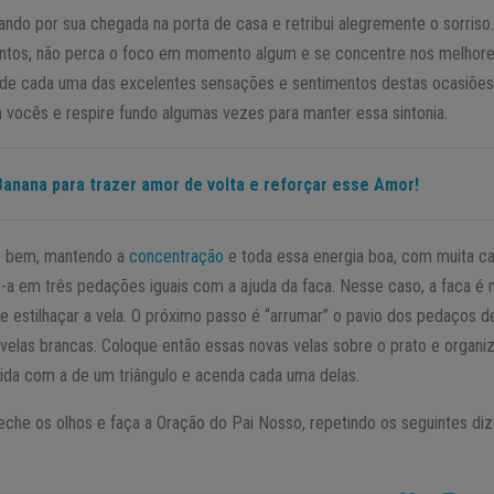
rando por sua chegada na porta de casa e retribui alegremente o sorriso
tos, não perca o foco em momento algum e se concentre nos melhores
e cada uma das excelentes sensações e sentimentos destas ocasiões. 
 vocês e respire fundo algumas vezes para manter essa sintonia.
Banana para trazer amor de volta e reforçar esse Amor!
do bem, mantendo a
concentração
e toda essa energia boa, com muita ca
e-a em três pedações iguais com a ajuda da faca. Nesse caso, a faca é
 estilhaçar a vela. O próximo passo é “arrumar” o pavio dos pedaços de
las brancas. Coloque então essas novas velas sobre o prato e organi
a com a de um triângulo e acenda cada uma delas.
feche os olhos e faça a Oração do Pai Nosso, repetindo os seguintes 