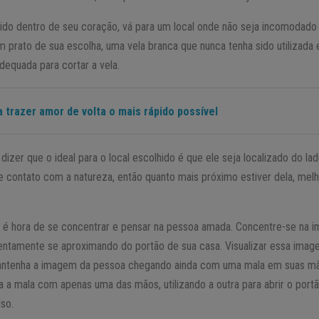
do dentro de seu coração, vá para um local onde não seja incomodado
 prato de sua escolha, uma vela branca que nunca tenha sido utilizada 
dequada para cortar a vela.
a trazer amor de volta o mais rápido possível
zer que o ideal para o local escolhido é que ele seja localizado do lad
 contato com a natureza, então quanto mais próximo estiver dela, melho
, é hora de se concentrar e pensar na pessoa amada. Concentre-se na
 lentamente se aproximando do portão de sua casa. Visualizar essa ima
Mantenha a imagem da pessoa chegando ainda com uma mala em suas m
a mala com apenas uma das mãos, utilizando a outra para abrir o portã
iso.