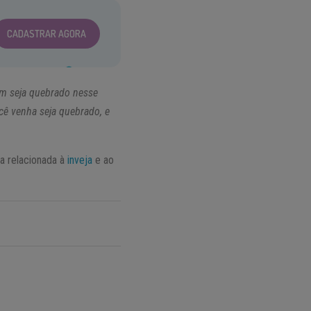
CADASTRAR AGORA
im seja quebrado nesse
cê venha seja quebrado, e
a relacionada à
inveja
e ao