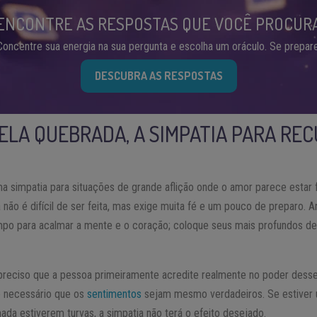
ENCONTRE AS RESPOSTAS QUE VOCÊ PROCUR
Concentre sua energia na sua pergunta e escolha um oráculo. Se prepare
DESCUBRA AS RESPOSTAS
VELA QUEBRADA, A SIMPATIA PARA RE
a simpatia para situações de grande aflição onde o amor parece estar 
não é difícil de ser feita, mas exige muita fé e um pouco de preparo. An
po para acalmar a mente e o coração; coloque seus mais profundos de
 preciso que a pessoa primeiramente acredite realmente no poder desse 
 é necessário que os
sentimentos
sejam mesmo verdadeiros. Se estiver 
da estiverem turvas, a simpatia não terá o efeito desejado.