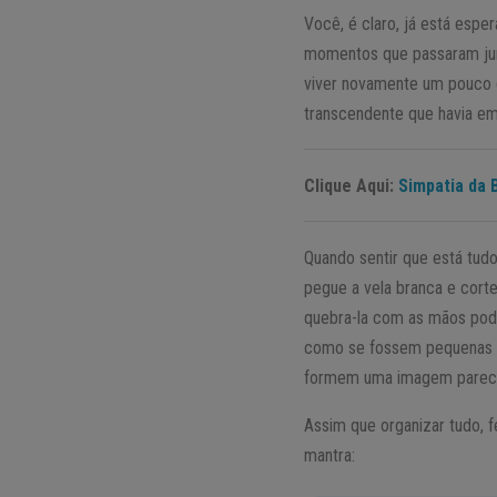
Você, é claro, já está espe
momentos que passaram jun
viver novamente um pouco d
transcendente que havia em
Clique Aqui:
Simpatia da 
Quando sentir que está tu
pegue a vela branca e cort
quebra-la com as mãos pode
como se fossem pequenas ve
formem uma imagem parecid
Assim que organizar tudo, 
mantra: