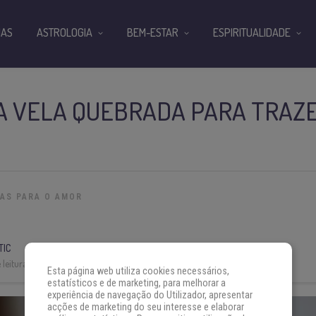
IAS
ASTROLOGIA
BEM-ESTAR
ESPIRITUALIDADE
DA VELA QUEBRADA PARA TRAZ
IAS PARA O AMOR
TIC
leitura:
5 min
Esta página web utiliza cookies necessários,
estatísticos e de marketing, para melhorar a
experiência de navegação do Utilizador, apresentar
acções de marketing do seu interesse e elaborar