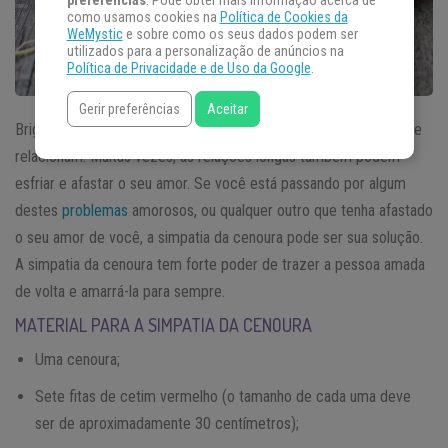
preferências
. Pode obter mais informação acerca de
como usamos cookies na
Política de Cookies da
WeMystic
e sobre como os seus dados podem ser
utilizados para a personalização de anúncios na
Política de Privacidade e de Uso da Google
.
Gerir preferências
Aceitar
Brigas e desentendimentos são normais quando duas pessoas se
relacionam. Muitas vezes, as relações longas também podem
esfriar e afastar o seu amor. Se você está passando por algum
destes
problemas
amorosos, ou qualquer outro que tenha afastado
o seu amor de você, a simpatia da cenoura pode ser sua solução.
A simpatia da cenoura tem forte poder de trazer a pessoa amada
de volta e amarrá-la para sempre.
MATERIAL PARA A SIMPATIA DA CENOURA
Uma cenoura;
Sete fitas de cetim vermelho (o tamanho de cada uma deve
ser de aproximadamente 30 centímetros);