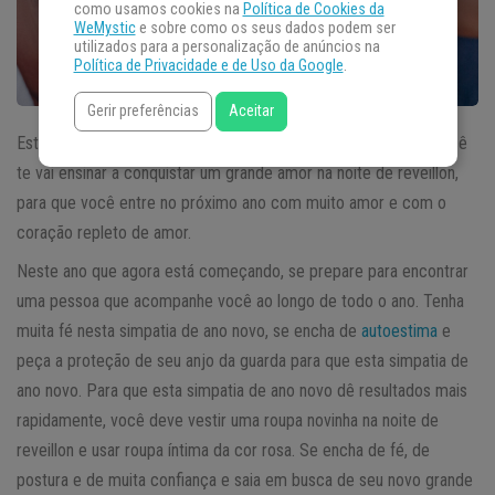
como usamos cookies na
Política de Cookies da
WeMystic
e sobre como os seus dados podem ser
utilizados para a personalização de anúncios na
Política de Privacidade e de Uso da Google
.
Gerir preferências
Aceitar
Esta
simpatia de ano novo
que damos a conhecer agora a você
te vai ensinar a conquistar um grande amor na noite de reveillon,
para que você entre no próximo ano com muito amor e com o
coração repleto de amor.
Neste ano que agora está começando, se prepare para encontrar
uma pessoa que acompanhe você ao longo de todo o ano. Tenha
muita fé nesta simpatia de ano novo, se encha de
autoestima
e
peça a proteção de seu anjo da guarda para que esta simpatia de
ano novo. Para que esta simpatia de ano novo dê resultados mais
rapidamente, você deve vestir uma roupa novinha na noite de
reveillon e usar roupa íntima da cor rosa. Se encha de fé, de
postura e de muita confiança e saia em busca de seu novo grande