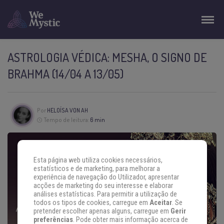
ASTROLOGIA VÉDICA: MESHA, O SIGNO DE
BRAHMA (14/04 A 13/05)
Por
HELOÍSA VON AH
Tempo de leitura:
6 min
Esta página web utiliza cookies necessários,
estatísticos e de marketing, para melhorar a
experiência de navegação do Utilizador, apresentar
acções de marketing do seu interesse e elaborar
análises estatísticas. Para permitir a utilização de
todos os tipos de cookies, carregue em
Aceitar
. Se
pretender escolher apenas alguns, carregue em
Gerir
preferências
. Pode obter mais informação acerca de