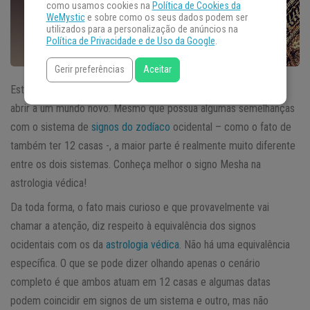
como usamos cookies na
Política de Cookies da
WeMystic
e sobre como os seus dados podem ser
utilizados para a personalização de anúncios na
Política de Privacidade e de Uso da Google
.
Gerir preferências
Aceitar
Estudar o sistema da
astrologia védica
é realmente como se
abrir a um mundo novo. Mesmo que possua algumas semelhanças
com o sistema de
signos do zodíaco
ocidental – como o fato de
também ter 12 casas -, a maior parte é realmente muito diferente
entre os dois sistemas. Conheça melhor o signo Mesha na
astrologia védica!
Da toda forma, o fato mais curioso e que provavelmente vai
chamar a atenção, diz respeito à equivalência dos signos
ocidentais com os da
astrologia védica
. Não há uma equivalência
específica. O que se pode dizer olhando apenas o cenário
completo é que ambos atuam em 12 casas e algumas datas
podem coincidir em signos de um sistema e outro, mas não