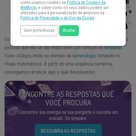
como usamos cookies na
Política de Cookies da
WeMystic
e sobre como os seus dados podem ser
utilizados para a personalização de anúncios na
Política de Privacidade e de Uso da Google
.
Gerir preferências
Aceitar
Os
códigos sagrados
de Agesta são ótimas alternativas para as
pessoas que não se dão muito bem com feitiços ou
simpatias
.
Estes códigos estão no domínio da
numerologia
, tornando-os
rituais matemáticos. A partir de uma sequência numérica,
conseguimos alcançar algo o qual desejávamos.
ENCONTRE AS RESPOSTAS QUE
VOCÊ PROCURA
Concentre sua energia na sua pergunta e escolha um
oráculo. Se prepare.
DESCUBRA AS RESPOSTAS