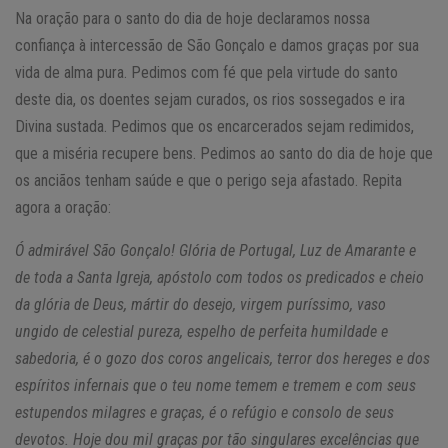
Na oração para o santo do dia de hoje declaramos nossa
confiança à intercessão de São Gonçalo e damos graças por sua
vida de alma pura. Pedimos com fé que pela virtude do santo
deste dia, os doentes sejam curados, os rios sossegados e ira
Divina sustada. Pedimos que os encarcerados sejam redimidos,
que a miséria recupere bens. Pedimos ao santo do dia de hoje que
os anciãos tenham saúde e que o perigo seja afastado. Repita
agora a oração:
Ó admirável São Gonçalo! Glória de Portugal, Luz de Amarante e
de toda a Santa Igreja, apóstolo com todos os predicados e cheio
da glória de Deus, mártir do desejo, virgem puríssimo, vaso
ungido de celestial pureza, espelho de perfeita humildade e
sabedoria, é o gozo dos coros angelicais, terror dos hereges e dos
espíritos infernais que o teu nome temem e tremem e com seus
estupendos milagres e graças, é o refúgio e consolo de seus
devotos. Hoje dou mil graças por tão singulares excelências que