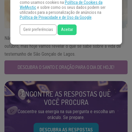
como usamos cookies na
Política de Cookies da
WeMystic
e sobre como os seus dados podem ser
utilizados para a personalização de anúncios na
Política de Privacidade e de Uso da Google
.
Gerir preferências
Aceitar
Não se sabe muito sobre a história do
Santo do Dia
27 de
outubro, mas hoje vamos revelar o que se sabe sobre a vida de
testemunho de São Gonçalo de Lagos.
DESCUBRA O SANTO E ORAÇÃO PARA O DIA DE HOJE!
ENCONTRE AS RESPOSTAS QUE
VOCÊ PROCURA
Concentre sua energia na sua pergunta e escolha um
oráculo. Se prepare.
DESCUBRA AS RESPOSTAS