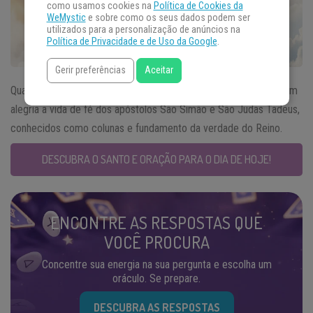
como usamos cookies na
Política de Cookies da
WeMystic
e sobre como os seus dados podem ser
utilizados para a personalização de anúncios na
Política de Privacidade e de Uso da Google
.
Gerir preferências
Aceitar
Quando falamos do
Santo do Dia
28 de outubro celebramos com
alegria a vida de fé dos apóstolos São Simão e São Judas Tadeus,
conhecidos como colunas e fundamento da verdade do Reino.
DESCUBRA O SANTO E ORAÇÃO PARA O DIA DE HOJE!
ENCONTRE AS RESPOSTAS QUE
VOCÊ PROCURA
Concentre sua energia na sua pergunta e escolha um
oráculo. Se prepare.
DESCUBRA AS RESPOSTAS