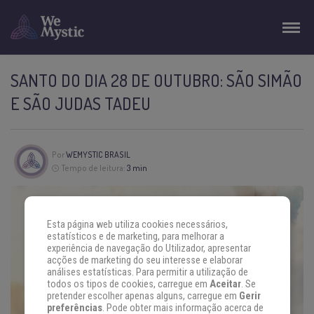
SANTO DO DIA 28 DE OUTUBRO: SÃO SIMÃO
E SÃO JUDAS TADEU
Por
WEMYSTIC BRASIL
Tempo de leitura:
3 min
Esta página web utiliza cookies necessários,
estatísticos e de marketing, para melhorar a
experiência de navegação do Utilizador, apresentar
acções de marketing do seu interesse e elaborar
análises estatísticas. Para permitir a utilização de
todos os tipos de cookies, carregue em
Aceitar
. Se
pretender escolher apenas alguns, carregue em
Gerir
preferências
. Pode obter mais informação acerca de