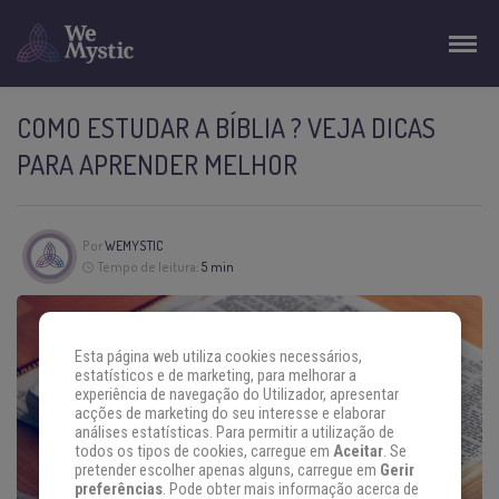
COMO ESTUDAR A BÍBLIA ? VEJA DICAS
PARA APRENDER MELHOR
Por
WEMYSTIC
Tempo de leitura:
5 min
Esta página web utiliza cookies necessários,
estatísticos e de marketing, para melhorar a
experiência de navegação do Utilizador, apresentar
acções de marketing do seu interesse e elaborar
análises estatísticas. Para permitir a utilização de
todos os tipos de cookies, carregue em
Aceitar
. Se
pretender escolher apenas alguns, carregue em
Gerir
preferências
. Pode obter mais informação acerca de