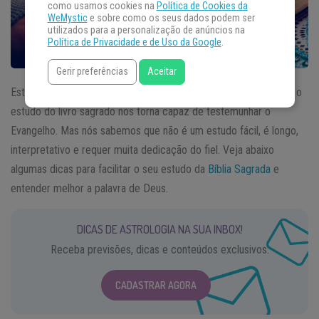
como usamos cookies na
Política de Cookies da
WeMystic
e sobre como os seus dados podem ser
utilizados para a personalização de anúncios na
Política de Privacidade e de Uso da Google
.
Gerir preferências
Aceitar
Estudar a
Bíblia
é algo muito importante para todo Cristão, pois o
estudo do livro sagrado nos torna capaz de testemunhar o
Evangelho. Mas nós sabemos que não é um estudo fácil, é longo,
interpretativo e requer muita dedicação do fiel. Veja abaixo
algumas dicas para facilitar o seu estudo da
Bíblia Sagrada
e
entender melhor a palavra de Deus.
DICAS DE ASTROLOGIA NA SUA INBOX!
Receba previsões, dicas e conteúdos exclusivos.
CADASTRAR AGORA