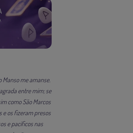
A
.
São Manso me amanse.
sagrada entre mim; se
ssim como São Marcos
 e os fizeram presos
os e pacíficos nas