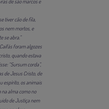
vras de são marcos e
 tiver cão de fila,
os nem mortos, e
 se abra.”
 Caifás foram algozes
cristo, quando estava
isse: “Sursum corda”,
s de Jesus Cristo, de
espírito, os animais
to na alma como no
eguido de Justiça nem