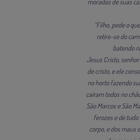
moradas de suas cas
“Filho, pede o que
retire-se do ca
batendo n
Jesus Cristo, senhor
de cristo, e ele con
no horto fazendo sua
caíram todos no chão
São Marcos e São Ma
ferozes e de tudo
corpo, e dos maus es