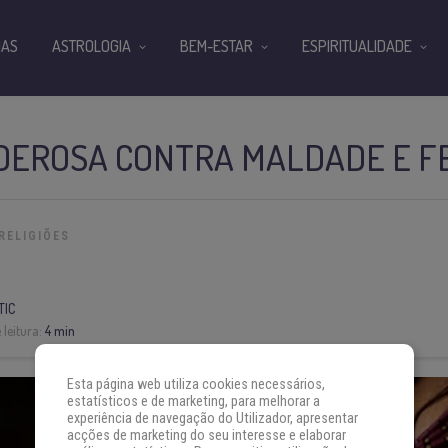
IAS
ASTROLOGIA
BEM-ESTAR
ESPIRITUALIDADE
DEROSA CONTRA MALDADE E FE
RELIGIÕES
TIC
leitura:
4 min
Esta página web utiliza cookies necessários,
estatísticos e de marketing, para melhorar a
experiência de navegação do Utilizador, apresentar
acções de marketing do seu interesse e elaborar