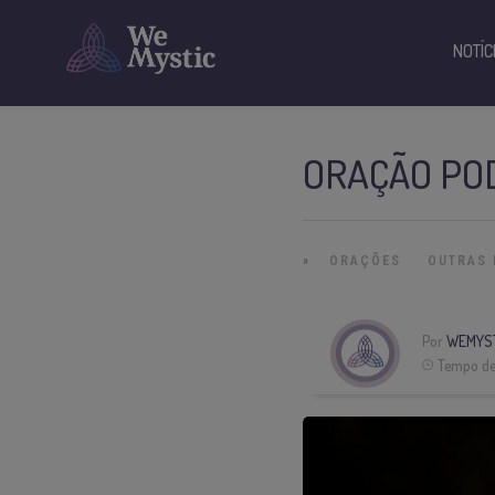
NOTÍC
ORAÇÃO PO
»
ORAÇÕES
OUTRAS 
Por
WEMYS
Tempo de 