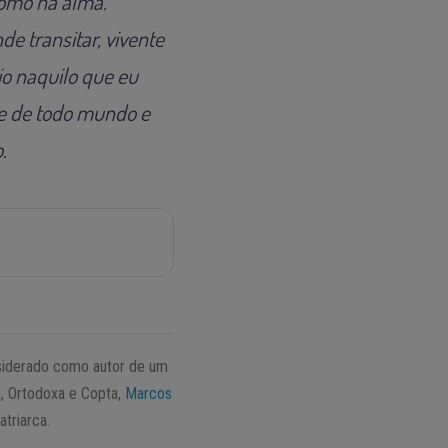
como na alma.
e transitar, vivente
o naquilo que eu
de de todo mundo e
.
nsiderado como autor de um
a, Ortodoxa e Copta,
Marcos
triarca.