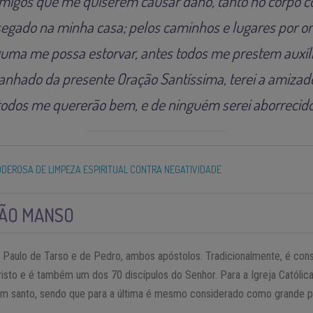
migos que me quiserem causar dano, tanto no corpo 
egado na minha casa; pelos caminhos e lugares por ond
guma me possa estorvar, antes todos me prestem auxíli
nhado da presente Oração Santíssima, terei a amiza
todos me quererão bem, e de ninguém serei aborrecido
DEROSA DE LIMPEZA ESPIRITUAL CONTRA NEGATIVIDADE
SÃO MANSO
e Paulo de Tarso e de Pedro, ambos apóstolos. Tradicionalmente, é co
isto e é também um dos 70 discípulos do Senhor. Para a Igreja Católic
m santo, sendo que para a última é mesmo considerado como grande pa