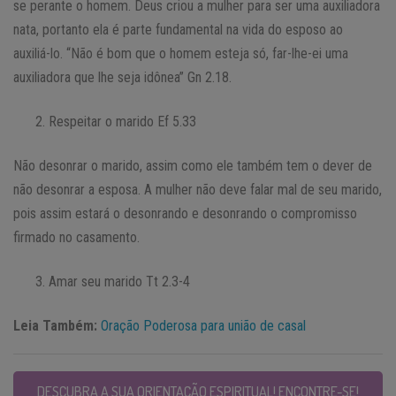
se perante o homem. Deus criou a mulher para ser uma auxiliadora
nata, portanto ela é parte fundamental na vida do esposo ao
auxiliá-lo. “Não é bom que o homem esteja só, far-lhe-ei uma
auxiliadora que lhe seja idônea” Gn 2.18.
Respeitar o marido Ef 5.33
Não desonrar o marido, assim como ele também tem o dever de
não desonrar a esposa. A mulher não deve falar mal de seu marido,
pois assim estará o desonrando e desonrando o compromisso
firmado no casamento.
Amar seu marido Tt 2.3-4
Leia Também:
Oração Poderosa para união de casal
DESCUBRA A SUA ORIENTAÇÃO ESPIRITUAL! ENCONTRE-SE!