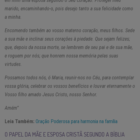
em mim uma esposa segundo o Seu coração. Protegei meu
marido, encaminhando-o, pois desejo tanto a sua felicidade como
a minha.
Encomendo também ao vosso materno coração, meus filhos. Sede
a sua mãe e inclinai seus corações à piedade. Que sejam felizes;
que, depois da nossa morte, se lembrem de seu pai e de sua mãe,
e roguem por nós; que honrem nossa memória pelas suas
virtudes.
Possamos todos nós, ó Maria, reunir-nos no Céu, para contemplar
vossa glória, celebrar os vossos benefícios e louvar eternamente o
Vosso filho amado Jesus Cristo, nosso Senhor.
Amém”
Leia Também:
Oração Poderosa para harmonia na família
O PAPEL DA MÃE E ESPOSA CRISTÃ SEGUNDO A BÍBLIA