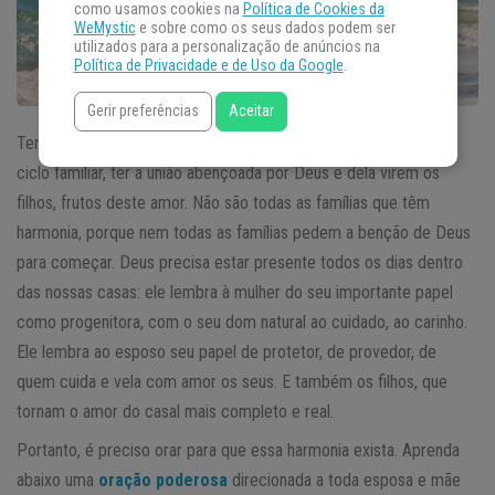
como usamos cookies na
Política de Cookies da
WeMystic
e sobre como os seus dados podem ser
utilizados para a personalização de anúncios na
Política de Privacidade e de Uso da Google
.
Gerir preferências
Aceitar
Ter uma família é uma dádiva. É uma honra começar a criar um
ciclo familiar, ter a união abençoada por Deus e dela virem os
filhos, frutos deste amor. Não são todas as famílias que têm
harmonia, porque nem todas as famílias pedem a benção de Deus
para começar. Deus precisa estar presente todos os dias dentro
das nossas casas: ele lembra à mulher do seu importante papel
como progenitora, com o seu dom natural ao cuidado, ao carinho.
Ele lembra ao esposo seu papel de protetor, de provedor, de
quem cuida e vela com amor os seus. E também os filhos, que
tornam o amor do casal mais completo e real.
Portanto, é preciso orar para que essa harmonia exista. Aprenda
abaixo uma
oração poderosa
direcionada a toda esposa e mãe