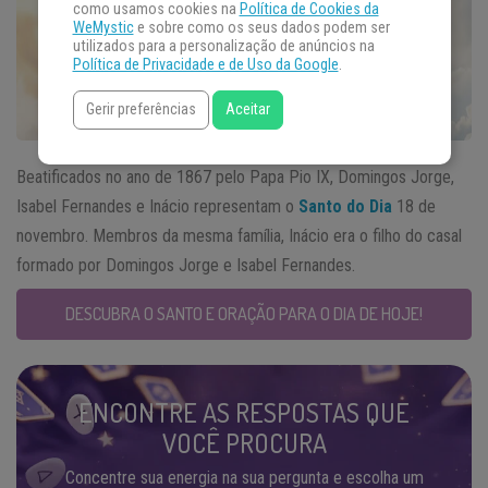
como usamos cookies na
Política de Cookies da
WeMystic
e sobre como os seus dados podem ser
utilizados para a personalização de anúncios na
Política de Privacidade e de Uso da Google
.
Gerir preferências
Aceitar
Beatificados no ano de 1867 pelo Papa Pio IX, Domingos Jorge,
Isabel Fernandes e Inácio representam o
Santo do Dia
18 de
novembro. Membros da mesma família, Inácio era o filho do casal
formado por Domingos Jorge e Isabel Fernandes.
DESCUBRA O SANTO E ORAÇÃO PARA O DIA DE HOJE!
ENCONTRE AS RESPOSTAS QUE
VOCÊ PROCURA
Concentre sua energia na sua pergunta e escolha um