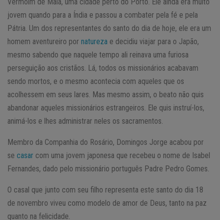
Vermoim de Maia, uma cidade perto do Porto. Ele ainda era muito
jovem quando para a Índia e passou a combater pela fé e pela
Pátria. Um dos representantes do santo do dia de hoje, ele era um
homem aventureiro por
natureza
e decidiu viajar para o Japão,
mesmo sabendo que naquele tempo ali reinava uma furiosa
perseguição aos cristãos. Lá, todos os missionários acabavam
sendo mortos, e o mesmo acontecia com aqueles que os
acolhessem em seus lares. Mas mesmo assim, o beato não quis
abandonar aqueles missionários estrangeiros. Ele quis instruí-los,
animá-los e lhes administrar neles os sacramentos.
Membro da Companhia do Rosário, Domingos Jorge acabou por
se
casar
com uma jovem japonesa que recebeu o nome de Isabel
Fernandes, dado pelo missionário português Padre Pedro Gomes.
O casal que junto com seu filho representa este santo do dia 18
de novembro viveu como modelo de amor de Deus, tanto na paz
quanto na felicidade.