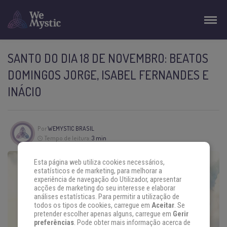
SANTO DO DIA 18 DE NOVEMBRO: BEATOS
DOMINGOS JORGE, ISABEL FERNANDES E
INÁCIO
Por
WEMYSTIC BRASIL
Tempo de leitura:
3 min
Esta página web utiliza cookies necessários,
estatísticos e de marketing, para melhorar a
experiência de navegação do Utilizador, apresentar
acções de marketing do seu interesse e elaborar
análises estatísticas. Para permitir a utilização de
todos os tipos de cookies, carregue em
Aceitar
. Se
pretender escolher apenas alguns, carregue em
Gerir
preferências
. Pode obter mais informação acerca de