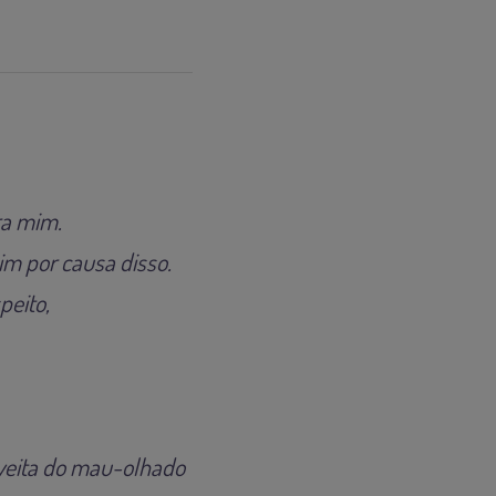
ra mim.
im por causa disso.
eito,
veita do mau-olhado