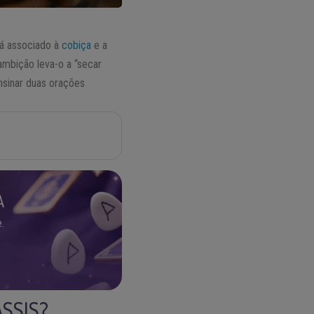
tá associado à
cobiça
e a
ambição leva-o a “secar
ensinar duas orações
A
.
ASSIS?