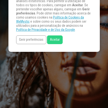
análises estatísticas. Para permitir a utilização de
todos os tipos de cookies, carregue em
Aceitar
. Se
pretender escolher apenas alguns, carregue em
Gerir
preferências
. Pode obter mais informação acerca de
como usamos cookies na
Política de Cookies da
WeMystic
e sobre como os seus dados podem ser
utilizados para a personalização de anúncios na
Política de Privacidade e de Uso da Google
.
Gerir preferências
Aceitar