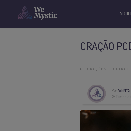
NOTÍC
ORAÇÃO PO
»
ORAÇÕES
OUTRAS 
Por
WEMYS
Tempo de 