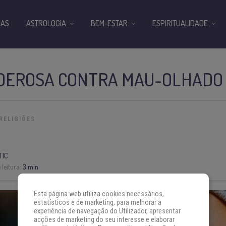
IAS
ASTROLOGIA
BEM-ESTAR
ESPIRITUALIDADE
DEROSA CONTRA MAU-OLHADO
RELIGIÕES
TIC
leitura:
3 min
Esta página web utiliza cookies necessários,
estatísticos e de marketing, para melhorar a
experiência de navegação do Utilizador, apresentar
acções de marketing do seu interesse e elaborar