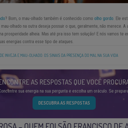
ado
? Bom, o mau-olhado também é conhecido como
olho gordo
. Ele es
 mau-olhado na outra deseja possuir o que, geralmente, não merece. A 
 na prosperidade alheia. Mas até pra isso tem solução! E nós vamos te 
uas energias contra esse tipo de ataques.
DE INVEJA E MAU-OLHADO: OS SINAIS DA PRESENÇA DO MAL NA SUA VIDA
ENCONTRE AS RESPOSTAS QUE VOCÊ PROCUR
Concentre sua energia na sua pergunta e escolha um oráculo. Se prepare
DESCUBRA AS RESPOSTAS
OSA – QUEM FOI SÃO FRANCISCO DE 