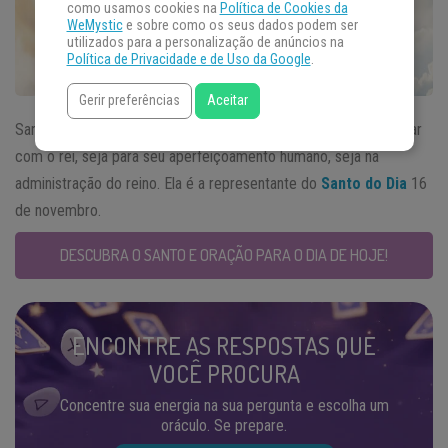
como usamos cookies na
Política de Cookies da
WeMystic
e sobre como os seus dados podem ser
utilizados para a personalização de anúncios na
Política de Privacidade e de Uso da Google
.
Gerir preferências
Aceitar
Santa Margarida foi rainha da Escócia e sempre buscou cooperar
com o rei, seja para seu aperfeiçoamento humano, seja na
administração do reino. Ela é a representante do
Santo do Dia
16
de novembro.
DESCUBRA O SANTO E ORAÇÃO PARA O DIA DE HOJE!
ENCONTRE AS RESPOSTAS QUE
VOCÊ PROCURA
Concentre sua energia na sua pergunta e escolha um
oráculo. Se prepare.