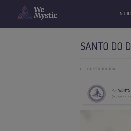
NOTÍC
SANTO DO DI
»
SANTO DO DIA
Por
WEMYST
Tempo de 