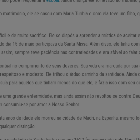
le não pode frequentar a
escola
. Ainda criança ele foi levado ao trabalh
 matrimônio, ele se casou com Maria Turíbia e com ela teve um filho, 
ifícil e de muito sacrifico. Ele se dispôs a aprender a mística de aceita
 do dia 15 de maio participava da Santa Missa. Além disso, ele tinha c
assim, sempre teve paciência nas contrariedades e era afável ao falar 
pontual no comprimento de seus deveres. Sua vida era marcada por sua
espeitoso e modesto. Ele trilhou o árduo caminho da santidade. Ainda 
uía para aqueles que tinham menos do que ele, e fazia isso com seu co
 uma grande enfermidade, mas ainda assim não revoltou-se contra Deus
jem consumiu-se por amor a Nosso Senhor.
ta anos de idade ele morreu na cidade de Madri, na Espanha, mesmo loc
ualquer distinção.
m a santidade de Santo Isidro que em 1622 foi canonizado pelo Papa Pa