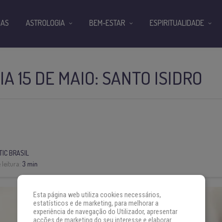
IAS
ASTROLOGIA
BEM-ESTAR
ESPIRITUALIDADE
A 15 DE MAIO: SANTO ISIDRO
IC BRASIL
leitura:
3 min
Esta página web utiliza cookies necessários,
estatísticos e de marketing, para melhorar a
experiência de navegação do Utilizador, apresentar
acções de marketing do seu interesse e elaborar