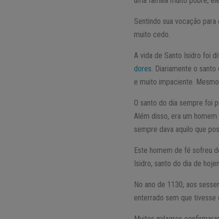
uma família muito pobre, e
Sentindo sua vocação para o
muito cedo.
A vida de Santo Isidro foi d
dores
. Diariamente o santo
e muito impaciente. Mesmo 
O santo do dia sempre foi 
Além disso, era um homem r
sempre dava aquilo que poss
Este homem de fé sofreu de
Isidro, santo do dia de ho
No ano de 1130, aos sessen
enterrado sem que tivesse q
Muitos milagres confirmara