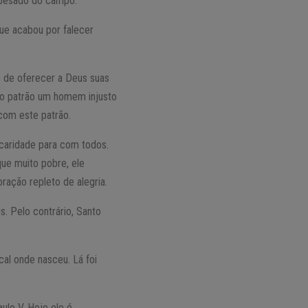
o pesado do campo.
que acabou por falecer
r e de oferecer a Deus suas
omo patrão um homem injusto
com este patrão.
 caridade para com todos.
que muito pobre, ele
ração repleto de alegria.
. Pelo contrário, Santo
al onde nasceu. Lá foi
ulo V. Hoje ele é