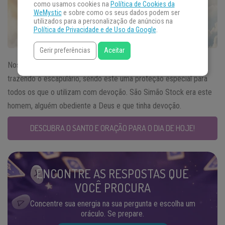
como usamos cookies na
Política de Cookies da
WeMystic
e sobre como os seus dados podem ser
utilizados para a personalização de anúncios na
Política de Privacidade e de Uso da Google
.
Gerir preferências
Aceitar
Nossa Senhora apareceu para o
Santo do Dia
16 de maio lhe
trazendo o escapulário, sendo este uma proteção especial para
todos os que o utilizam com devoção. São Simão Stock era este
homem, alguém obediente a Deus e que tinha devoção.
DESCUBRA O SANTO E ORAÇÃO PARA O DIA DE HOJE!
ENCONTRE AS RESPOSTAS QUE
VOCÊ PROCURA
Concentre sua energia na sua pergunta e escolha um
oráculo. Se prepare.