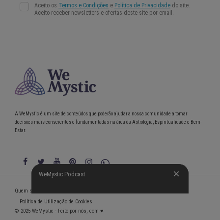
A WeMystic é um site de conteúdos que poderão ajudar a nossa comunidade a tomar
decisões mais conscientes e fundamentadas na área da Astrologia, Espiritualidade e Bem-
Estar.
WeMystic Podcast
WeMystic Podcast
Quem somos
Política de Privacidade
Condições gerais de utilização
Política de Utilização de Cookies
© 2025 WeMystic - Feito por nós, com ♥