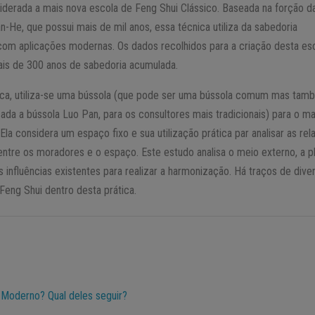
iderada a mais nova escola de Feng Shui Clássico. Baseada na forção d
n-He, que possui mais de mil anos, essa técnica utiliza da sabedoria
 com aplicações modernas. Os dados recolhidos para a criação desta es
ais de 300 anos de sabedoria acumulada.
ica, utiliza-se uma bússola (que pode ser uma bússola comum mas tam
ada a bússola Luo Pan, para os consultores mais tradicionais) para o m
Ela considera um espaço fixo e sua utilização prática par analisar as re
entre os moradores e o espaço. Este estudo analisa o meio externo, a p
s influências existentes para realizar a harmonização. Há traços de dive
Feng Shui dentro desta prática.
u Moderno? Qual deles seguir?