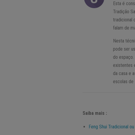
Esta é cons
Tradição Sa
tradicional
falam de m
Nesta técn
pode ser us
do espaço. 
existentes 
da casa e a
escolas de 
Saiba mais :
Feng Shui Tradicional o