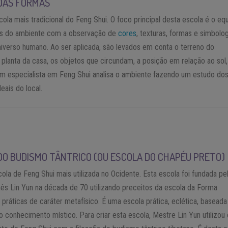
DAS FORMAS
cola mais tradicional do Feng Shui. O foco principal desta escola é o equi
as do ambiente com a observação de
cores
, texturas, formas e simbolo
iverso humano. Ao ser aplicada, são levados em conta o terreno do
 planta da casa, os objetos que circundam, a posição em relação ao sol,
um especialista em Feng Shui analisa o ambiente fazendo um estudo do
eais do local.
DO BUDISMO TÂNTRICO (OU ESCOLA DO CHAPÉU PRETO)
cola de Feng Shui mais utilizada no Ocidente. Esta escola foi fundada pe
ês Lin Yun na década de 70 utilizando preceitos da escola da Forma
 práticas de caráter metafísico. É uma escola prática, eclética, baseada
no conhecimento místico. Para criar esta escola, Mestre Lin Yun utilizou