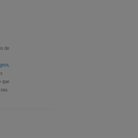
és de
ignos
,
os
o que
 seu