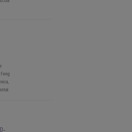
escola
e
 Feng
nica,
ntal.
PO-