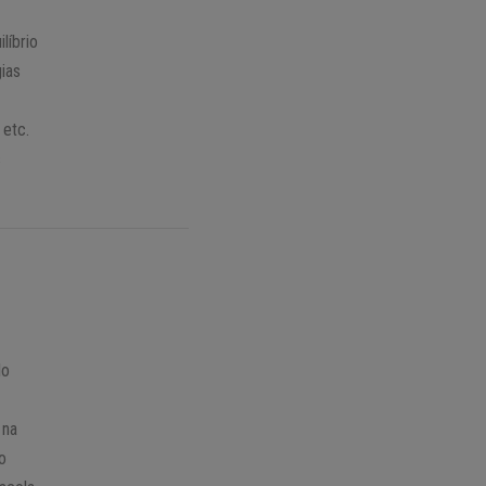
líbrio
gias
 etc.
s
lo
 na
 o