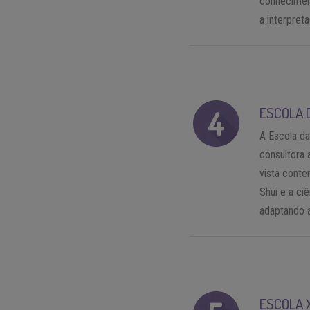
conheciment
a interpret
ESCOLA 
A Escola da
consultora 
vista cont
Shui e a ci
adaptando a
ESCOLA 