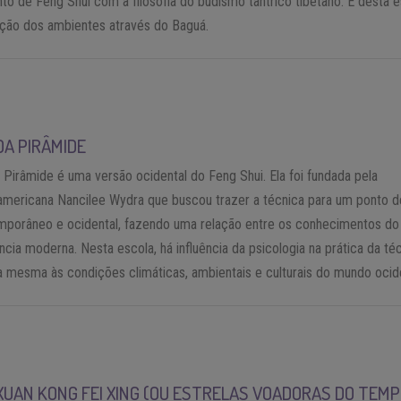
o de Feng Shui com a filosofia do budismo tântrico tibetano. É desta 
ação dos ambientes através do Baguá.
DA PIRÂMIDE
 Pirâmide é uma versão ocidental do Feng Shui. Ela foi fundada pela
americana Nancilee Wydra que buscou trazer a técnica para um ponto d
emporâneo e ocidental, fazendo uma relação entre os conhecimentos do
ência moderna. Nesta escola, há influência da psicologia na prática da téc
 mesma às condições climáticas, ambientais e culturais do mundo ocide
XUAN KONG FEI XING (OU ESTRELAS VOADORAS DO TEM