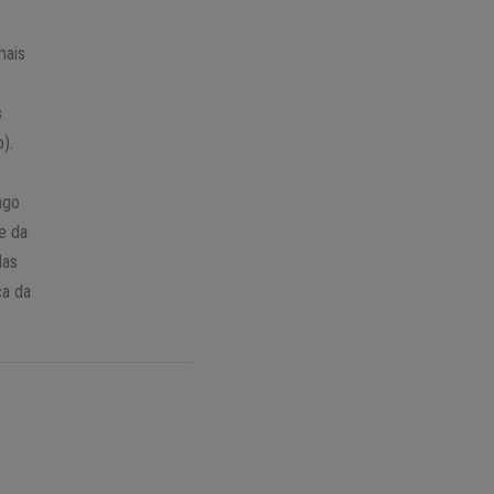
mais
s
).
ngo
e da
das
ca da