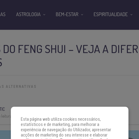
IAS
ASTROLOGIA
BEM-ESTAR
ESPIRITUALIDADE
 DO FENG SHUI – VEJA A DIFE
S
AS ALTERNATIVAS
TIC
leitura:
4 min
Esta página web utiliza cookies necessários,
estatísticos e de marketing, para melhorar a
experiência de navegação do Utilizador, apresentar
acções de marketing do seu interesse e elaborar