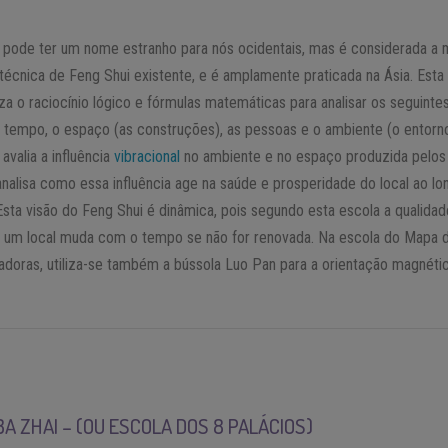
 pode ter um nome estranho para nós ocidentais, mas é considerada a 
 técnica de Feng Shui existente, e é amplamente praticada na Ásia. Esta
liza o raciocínio lógico e fórmulas matemáticas para analisar os seguinte
 tempo, o espaço (as construções), as pessoas e o ambiente (o entorno
avalia a influência
vibracional
no ambiente e no espaço produzida pelos
nalisa como essa influência age na saúde e prosperidade do local ao lo
sta visão do Feng Shui é dinâmica, pois segundo esta escola a qualidad
e um local muda com o tempo se não for renovada. Na escola do Mapa 
adoras, utiliza-se também a bússola Luo Pan para a orientação magnéti
.
A ZHAI – (OU ESCOLA DOS 8 PALÁCIOS)