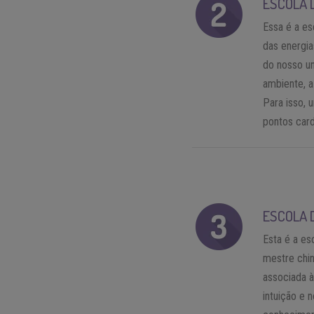
ESCOLA 
Essa é a es
das energi
do nosso un
ambiente, a
Para isso, 
pontos card
ESCOLA 
Esta é a es
mestre chin
associada à
intuição e 