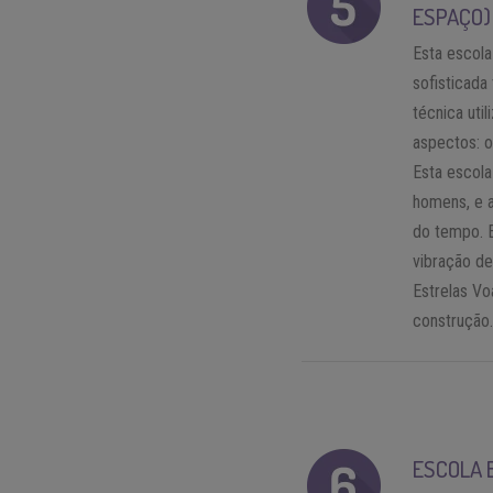
ESPAÇO)
Esta escola
sofisticada
técnica uti
aspectos: o
Esta escola 
homens, e a
do tempo. E
vibração d
Estrelas Vo
construção
ESCOLA B