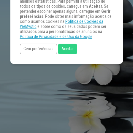
análises estatísticas. Para permitir a utilização de
todos os tipos de cookies, carregue em
Aceitar
. Se
pretender escolher apenas alguns, carregue em
Gerir
preferências
. Pode obter mais informação acerca de
como usamos cookies na
Política de Cookies da
WeMystic
e sobre como os seus dados podem ser
utilizados para a personalização de anúncios na
Política de Privacidade e de Uso da Google
.
Gerir preferências
Aceitar