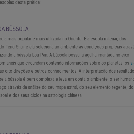
escolas desta prática:
DA BÚSSOLA
cola mais popular e mais utilizada no Oriente. É a escola milenar, dos
do Feng Shui, e ela seleciona ao ambiente as condições propícias atrav
ilizando a bússola Lou Pan. A bússola possui a agulha imantada no eixo
com aneis que circundam contendo informações sobre os planetas, os
s
 as oito direções e outros conhecimentos. A interpretação dos resultad
pela bússola é bem complexa e leva em conta o ambiente, o ser human
aço através da análise do seu mapa astral, do seu elemento regente, do
oal e dos seus ciclos na astrologia chinesa.