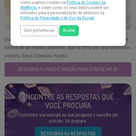
como usamos cookies na
Política de Cookies da
WeMystic
e sobre como os seus dados podem ser
utilizados para a personalização de anúncios na
Política de Privacidade e de Uso da Google
.
Gerir preferências
Aceitar
Quando falamos do
santo do dia
13 de novembro lembramos da
história de um menino penitente, que foi firme em seus propósitos
cristãos, Santo Estanislau Kostka.
DESCUBRA O SANTO E ORAÇÃO PARA O DIA DE HOJE!
ENCONTRE AS RESPOSTAS QUE
VOCÊ PROCURA
Concentre sua energia na sua pergunta e escolha um
oráculo. Se prepare.
DESCUBRA AS RESPOSTAS