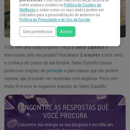
preferências
. Pode obter mais informação acerca de
como usamos cookies na
Política de Cookies da
WeMystic
e sobre como os seus dados podem ser
utilizados para a personalização de anúncios na
Política de Privacidade e de Uso da Google
.
Gerir preferências
Aceitar
Você tem uma causa urgente? Peça a
Santo Expedito
a
intercessão pelo seu pedido! Veja abaixo
2
orações
a este santo
e conheça um pouco da sua história. Santo Expedito possui
poderosas orações de
proteção
e para causas que não podem
esperar, que precisam ser resolvidas com urgência. Peça com
muita fé e reze as seguintes orações de Santo Expedito:
ENCONTRE AS RESPOSTAS QUE
VOCÊ PROCURA
Concentre sua energia na sua pergunta e escolha um