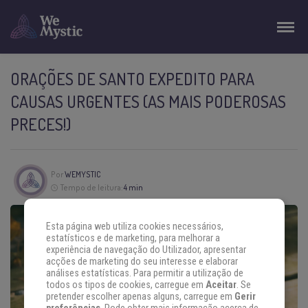
ORAÇÕES DE SANTO EXPEDITO PARA
CAUSAS URGENTES (AS MAIS PODEROSAS
PRECES!)
Por
WEMYSTIC
Tempo de leitura:
4 min
Esta página web utiliza cookies necessários,
estatísticos e de marketing, para melhorar a
experiência de navegação do Utilizador, apresentar
acções de marketing do seu interesse e elaborar
análises estatísticas. Para permitir a utilização de
todos os tipos de cookies, carregue em
Aceitar
. Se
pretender escolher apenas alguns, carregue em
Gerir