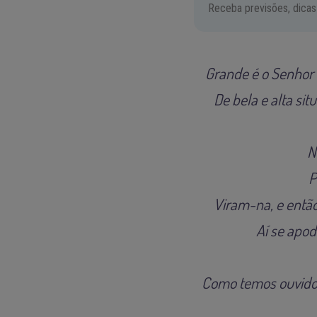
Receba previsões, dicas
Grande é o Senhor 
De bela e alta sit
N
P
Viram-na, e entã
Aí se apod
Como temos ouvido,