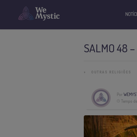
NOTÍC
SALMO 48 –
»
OUTRAS RELIGIÕES
Por
WEMYS
Tempo de 