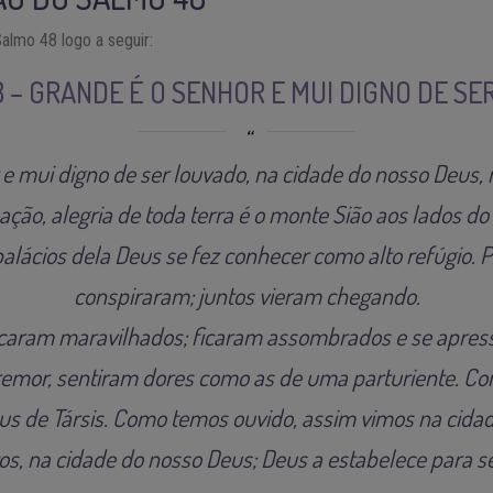
Salmo 48 logo a seguir:
 8 – GRANDE É O SENHOR E MUI DIGNO DE S
e mui digno de ser louvado, na cidade do nosso Deus,
uação, alegria de toda terra é o monte Sião aos lados do
alácios dela Deus se fez conhecer como alto refúgio. Po
conspiraram; juntos vieram chegando.
icaram maravilhados; ficaram assombrados e se apress
remor, sentiram dores como as de uma parturiente. Co
us de Társis. Como temos ouvido, assim vimos na cida
tos, na cidade do nosso Deus; Deus a estabelece para s