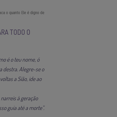
aca o quanto Ele é digno de
ARA TODO O
mo é o teu nome, ó
ua destra. Alegre-se o
oltas a Sião, ide ao
 narreis à geração
so guia até a morte”.