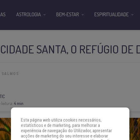
IAS
ASTROLOGIA
BEM-ESTAR
ESPIRITUALIDADE
 CIDADE SANTA, O REFÚGIO DE 
SALMOS
TIC
leitura:
4 min
Esta página web utiliza cookies necessários,
estatísticos e de marketing, para melhorar a
experiência de navegação do Utilizador, apresentar
acções de marketing do seu interesse e elaborar