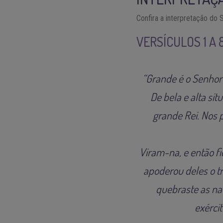
Confira a interpretação do 
VERSÍCULOS 1 A
“Grande é o Senhor 
De bela e alta sit
grande Rei. Nos p
Viram-na, e então f
apoderou deles o t
quebraste as na
exérci