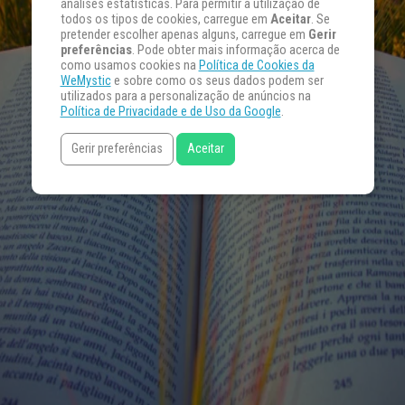
análises estatísticas. Para permitir a utilização de
todos os tipos de cookies, carregue em
Aceitar
. Se
pretender escolher apenas alguns, carregue em
Gerir
preferências
. Pode obter mais informação acerca de
como usamos cookies na
Política de Cookies da
WeMystic
e sobre como os seus dados podem ser
utilizados para a personalização de anúncios na
Política de Privacidade e de Uso da Google
.
Gerir preferências
Aceitar