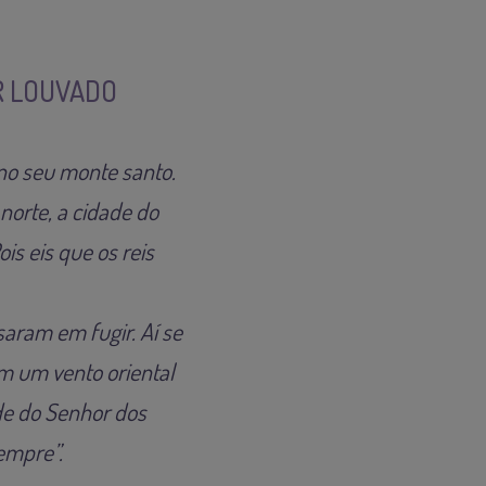
ER LOUVADO
 no seu monte santo.
 norte, a cidade do
is eis que os reis
aram em fugir. Aí se
m um vento oriental
de do Senhor dos
empre”.