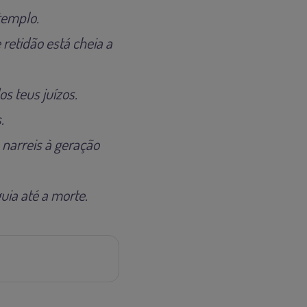
templo.
 retidão está cheia a
s teus juízos.
.
 narreis à geração
uia até a morte.