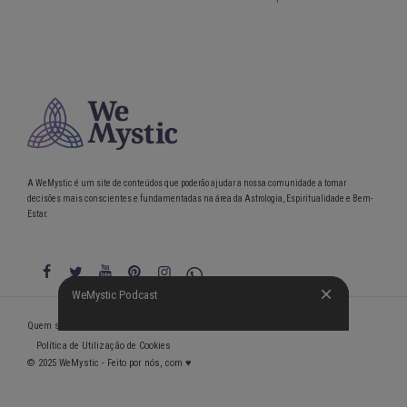
A WeMystic é um site de conteúdos que poderão ajudar a nossa comunidade a tomar
decisões mais conscientes e fundamentadas na área da Astrologia, Espiritualidade e Bem-
Estar.
WeMystic Podcast
WeMystic Podcast
Quem somos
Política de Privacidade
Condições gerais de utilização
Política de Utilização de Cookies
© 2025 WeMystic - Feito por nós, com ♥