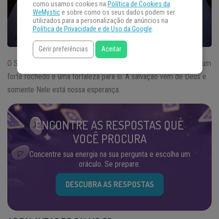
como usamos cookies na
Política de Cookies da
WeMystic
e sobre como os seus dados podem ser
utilizados para a personalização de anúncios na
Política de Privacidade e de Uso da Google
.
Gerir preferências
Aceitar
O
Salmo
62 nos mostra o salmista reconhecendo a Deus como um
forte rochedo e uma fortaleza para si. A salvação vem de Deus e
somente Nele está nossa esperança.
ENCONTRE AS RESPOSTAS QUE
VOCÊ PROCURA
Concentre sua energia na sua pergunta e escolha um
oráculo. Se prepare.
DESCUBRA AS RESPOSTAS