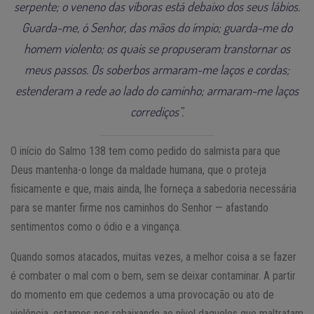
serpente; o veneno das víboras está debaixo dos seus lábios.
Guarda-me, ó Senhor, das mãos do ímpio; guarda-me do
homem violento; os quais se propuseram transtornar os
meus passos. Os soberbos armaram-me laços e cordas;
estenderam a rede ao lado do caminho; armaram-me laços
corrediços”.
O início do Salmo 138 tem como pedido do salmista para que
Deus mantenha-o longe da maldade humana, que o proteja
fisicamente e que, mais ainda, lhe forneça a sabedoria necessária
para se manter firme nos caminhos do Senhor — afastando
sentimentos como o ódio e a vingança.
Quando somos atacados, muitas vezes, a melhor coisa a se fazer
é combater o mal com o bem, sem se deixar contaminar. A partir
do momento em que cedemos a uma provocação ou ato de
violência, estamos nos rebaixando ao nível daqueles que maltratam