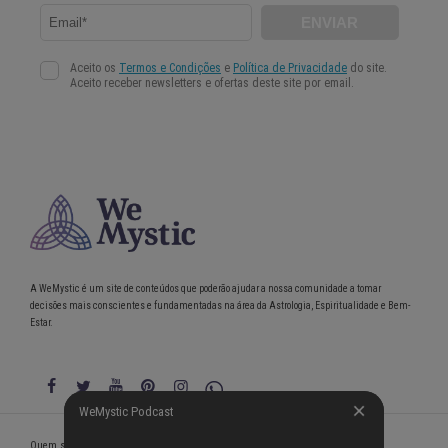
A WeMystic é um site de conteúdos que poderão ajudar a nossa comunidade a tomar
decisões mais conscientes e fundamentadas na área da Astrologia, Espiritualidade e Bem-
Estar.
WeMystic Podcast
WeMystic Podcast
Quem somos
Política de Privacidade
Condições gerais de utilização