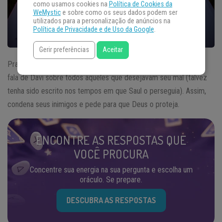
como usamos cookies na
Política de Cookies da
WeMystic
e sobre como os seus dados podem ser
utilizados para a personalização de anúncios na
Política de Privacidade e de Uso da Google
.
Gerir preferências
Aceitar
Praticamente uma sequência do
Salmo
139, o Salmo 140 traz a
fala de Davi sobre todos aqueles que desejavam seu mal (talvez
tenha sido escrito nos tempos em que Saul o perseguia). Assim,
condena seus inimigos e pede para que Deus o proteja.
ENCONTRE AS RESPOSTAS QUE
VOCÊ PROCURA
Concentre sua energia na sua pergunta e escolha um
oráculo. Se prepare.
DESCUBRA AS RESPOSTAS