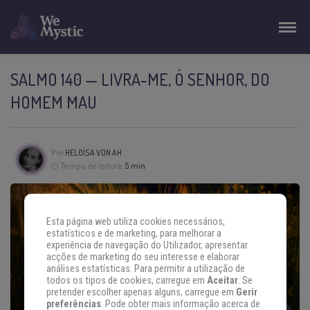
SALMO 140 — LIVRA-ME, Ó SENHOR, DO
HOMEM MAU
Por
HELOÍSA VON AH
Tempo de leitura:
5 min
Esta página web utiliza cookies necessários,
estatísticos e de marketing, para melhorar a
experiência de navegação do Utilizador, apresentar
acções de marketing do seu interesse e elaborar
análises estatísticas. Para permitir a utilização de
todos os tipos de cookies, carregue em
Aceitar
. Se
pretender escolher apenas alguns, carregue em
Gerir
preferências
. Pode obter mais informação acerca de