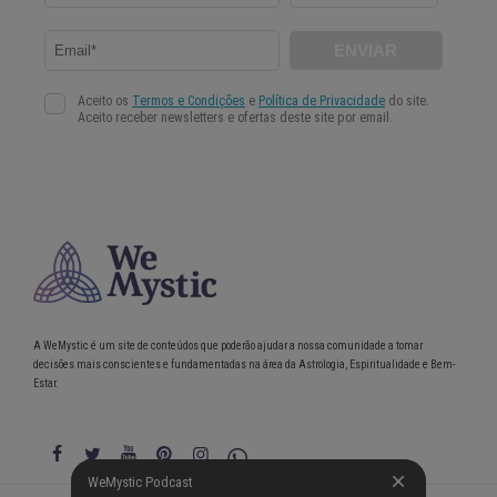
A WeMystic é um site de conteúdos que poderão ajudar a nossa comunidade a tomar
decisões mais conscientes e fundamentadas na área da Astrologia, Espiritualidade e Bem-
Estar.
WeMystic Podcast
WeMystic Podcast