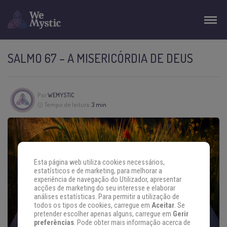
SALMO 67 – A MISERICÓRDIA DE DEUS
Por
WEMYSTIC
Tempo de leitura:
3 min
Esta página web utiliza cookies necessários,
estatísticos e de marketing, para melhorar a
experiência de navegação do Utilizador, apresentar
acções de marketing do seu interesse e elaborar
análises estatísticas. Para permitir a utilização de
todos os tipos de cookies, carregue em
Aceitar
. Se
pretender escolher apenas alguns, carregue em
Gerir
preferências
. Pode obter mais informação acerca de