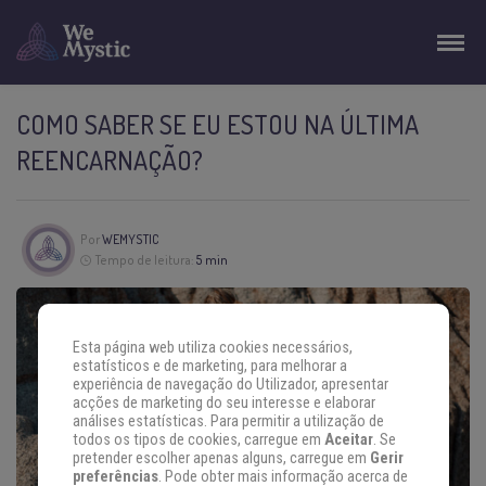
COMO SABER SE EU ESTOU NA ÚLTIMA
REENCARNAÇÃO?
Por
WEMYSTIC
Tempo de leitura:
5 min
Esta página web utiliza cookies necessários,
estatísticos e de marketing, para melhorar a
experiência de navegação do Utilizador, apresentar
acções de marketing do seu interesse e elaborar
análises estatísticas. Para permitir a utilização de
todos os tipos de cookies, carregue em
Aceitar
. Se
pretender escolher apenas alguns, carregue em
Gerir
preferências
. Pode obter mais informação acerca de