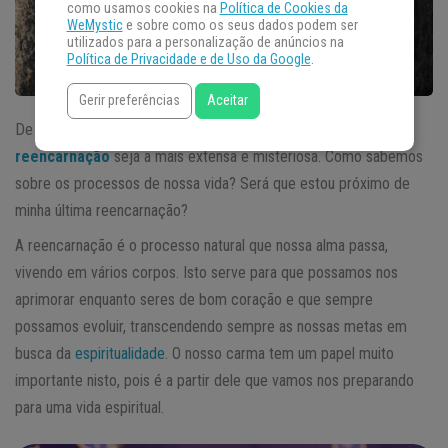
como usamos cookies na
Política de Cookies da
WeMystic
e sobre como os seus dados podem ser
utilizados para a personalização de anúncios na
Política de Privacidade e de Uso da Google
.
Gerir preferências
Aceitar
De todas as dúvidas de nossa
vida espiritual
, talvez a da
reencarnação
seja a mais extensa e misteriosa. Como sabemos
sobre os processos de nossa vida? Será que estou próximo de
minha última reencarnação?
A reencarnação é o processo natural que nossa alma passa,
vivendo em vários corpos. Isto serve para que possamos nos
aprimorar enquanto seres de bom coração e que sempre
possamos evoluir, transcendendo sempre as nossas metas em
busca da
espiritualidade
. O nosso carma tem um papel muito
importante nisto, pois é a partir dele que vamos nos preparando
para uma vida espiritual.