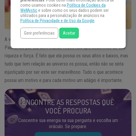
preferências
. Pode obter mais informação acerca de
como usamos cookies na
Política de Cookies da
WeMystic
e sobre como os seus dados podem ser
utilizados para a personalização de anúncios na
Política de Privacidade e de Uso da Google
.
Gerir preferências
Aceitar
A vida é tão longa e misteriosa quanto às origens do
universo
.
Passamos por ela sem muitas vezes nos apercebermos de sua
riqueza e força. É fato que ela possui os seus altos e baixos, mas
tudo que tem relação ao universo os possui, então não se sinta
injustiçado por ser este ser maravilhoso. Tudo o que acontece
possui um motivo e para cada motivo um adágio é importante.
ENCONTRE AS RESPOSTAS QUE
VOCÊ PROCURA
Concentre sua energia na sua pergunta e escolha um
oráculo. Se prepare.