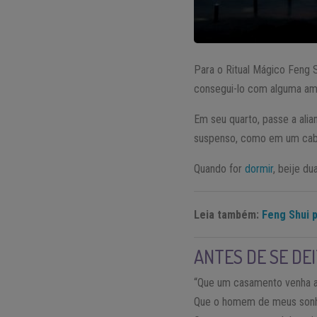
Para o Ritual Mágico Feng 
consegui-lo com alguma am
Em seu quarto, passe a alia
suspenso, como em um cab
Quando for
dormir
, beije d
Leia também:
Feng Shui 
ANTES DE SE DEI
“Que um casamento venha ap
Que o homem de meus sonh