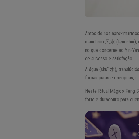
Antes de nos aproximarmo
mandarim 风水 (fēngshuǐ), é
no que concerne ao Yin-Ya
de sucesso e satisfação.
A água (shuǐ 水), translúcid
forças puras e enérgicas, 
Neste Ritual Mágico Feng Sh
forte e duradouro para que