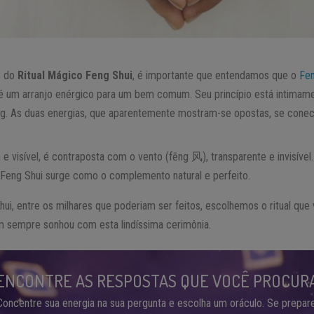
s do
Ritual Mágico Feng Shui
, é importante que entendamos que o
Fen
 um arranjo enérgico para um bem comum. Seu princípio está intimame
ng. As duas energias, que aparentemente mostram-se opostas, se cone
a e visível, é contraposta com o vento (fēng 风), transparente e invisíve
o Feng Shui surge como o complemento natural e perfeito.
ui, entre os milhares que poderiam ser feitos, escolhemos o ritual que 
m sempre sonhou com esta lindíssima cerimônia.
ENCONTRE AS RESPOSTAS QUE VOCÊ PROCUR
Concentre sua energia na sua pergunta e escolha um oráculo. Se prepare