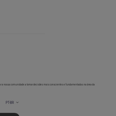
ar a nossa comunidade a tomar decisões mais conscientes e fundamentadas na área da
PT-BR