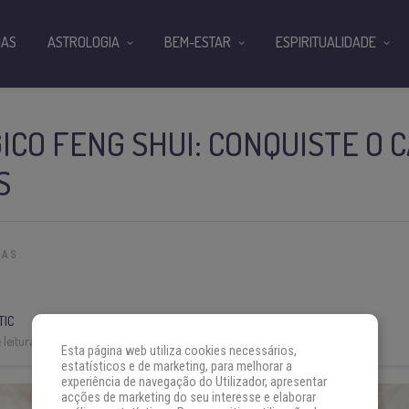
IAS
ASTROLOGIA
BEM-ESTAR
ESPIRITUALIDADE
ICO FENG SHUI: CONQUISTE O
S
VAS
TIC
leitura:
3 min
Esta página web utiliza cookies necessários,
estatísticos e de marketing, para melhorar a
experiência de navegação do Utilizador, apresentar
acções de marketing do seu interesse e elaborar