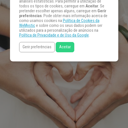
análises estatísticas. Para permitir a utilização de
todos os tipos de cookies, carregue em
Aceitar
. Se
pretender escolher apenas alguns, carregue em
Gerir
preferências
. Pode obter mais informação acerca de
como usamos cookies na
Política de Cookies da
WeMystic
e sobre como os seus dados podem ser
utilizados para a personalização de anúncios na
Política de Privacidade e de Uso da Google
.
Gerir preferências
Aceitar