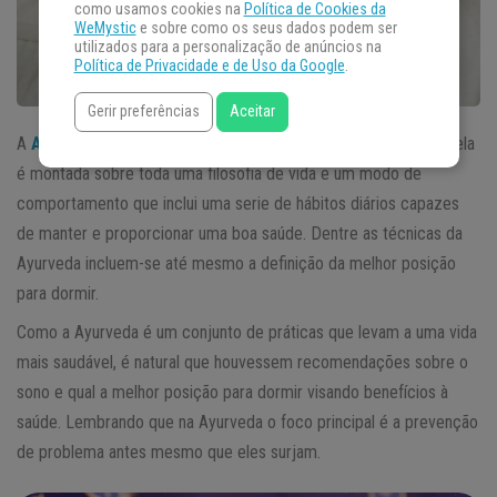
como usamos cookies na
Política de Cookies da
WeMystic
e sobre como os seus dados podem ser
utilizados para a personalização de anúncios na
Política de Privacidade e de Uso da Google
.
Gerir preferências
Aceitar
A
Ayurveda
é mais do que simplesmente uma terapia de cura; ela
é montada sobre toda uma filosofia de vida e um modo de
comportamento que inclui uma serie de hábitos diários capazes
de manter e proporcionar uma boa saúde. Dentre as técnicas da
Ayurveda incluem-se até mesmo a definição da melhor posição
para dormir.
Como a Ayurveda é um conjunto de práticas que levam a uma vida
mais saudável, é natural que houvessem recomendações sobre o
sono e qual a melhor posição para dormir visando benefícios à
saúde. Lembrando que na Ayurveda o foco principal é a prevenção
de problema antes mesmo que eles surjam.