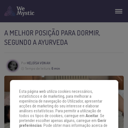
A MELHOR POSIÇÃO PARA DORMIR,
SEGUNDO A AYURVEDA
Por
HELOÍSA VON AH
Tempo de leitura:
6 min
Esta página web utiliza cookies necessários,
estatísticos e de marketing, para melhorar a
experiência de navegação do Utilizador, apresentar
acções de marketing do seu interesse e elaborar
análises estatísticas. Para permitir a utilização de
todos os tipos de cookies, carregue em
Aceitar
. Se
pretender escolher apenas alguns, carregue em
Gerir
preferências
. Pode obter mais informação acerca de