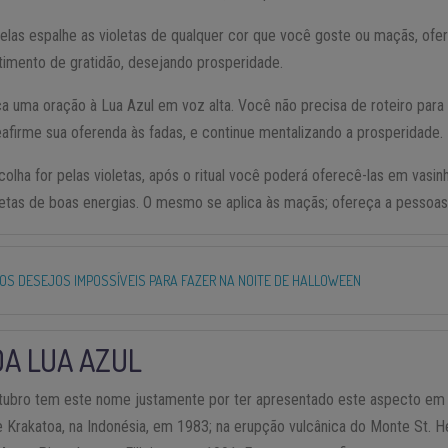
velas espalhe as violetas de qualquer cor que você goste ou maçãs, o
imento de gratidão, desejando prosperidade.
a uma oração à Lua Azul em voz alta. Você não precisa de roteiro para
afirme sua oferenda às fadas, e continue mentalizando a prosperidade.
lha for pelas violetas, após o ritual você poderá oferecê-las em vasin
pletas de boas energias. O mesmo se aplica às maçãs; ofereça a pessoas
DOS DESEJOS IMPOSSÍVEIS PARA FAZER NA NOITE DE HALLOWEEN
A LUA AZUL
 outubro tem este nome justamente por ter apresentado este aspecto e
 Krakatoa, na Indonésia, em 1983; na erupção vulcânica do Monte St. He