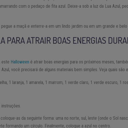
marrando com o pedaço de fita azul. Deixe-a sob a luz da Lua Azul, ped
l, pegue a maçã e enterre-a em um lindo jardim ou em um grande e belo
LA PARA ATRAIR BOAS ENERGIAS DURA
a este
Halloween
é atrair boas energias para os próximos meses, també
Azul, você precisará de alguns materiais bem simples. Veja quais são e
lha, 1 laranja, 1 amarela, 1 marrom, 1 verde claro, 1 verde escuro, 1 rosa,
s instruções.
coloque-as da seguinte forma: uma no norte, sul, leste (onde o Sol nas
te formando um círculo. Finalmente, coloque a azul no centro.