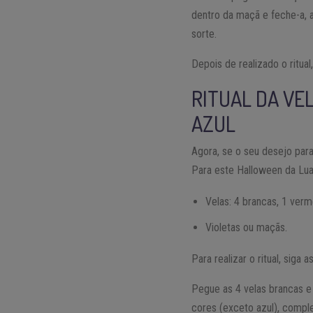
dentro da maçã e feche-a, a
sorte.
Depois de realizado o ritua
RITUAL DA VE
AZUL
Agora, se o seu desejo par
Para este Halloween da Lua 
Velas: 4 brancas, 1 verme
Violetas ou maçãs.
Para realizar o ritual, siga a
Pegue as 4 velas brancas e 
cores (exceto azul), comple