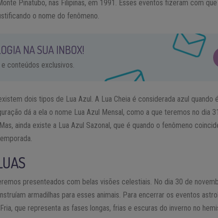
onte Pinatubo, nas Filipinas, em 1991. Esses eventos fizeram com que
 justificando o nome do fenômeno.
OGIA NA SUA INBOX!
 e conteúdos exclusivos.
existem dois tipos de Lua Azul. A Lua Cheia é considerada azul quando
uração dá a ela o nome Lua Azul Mensal, como a que teremos no dia 31
 Mas, ainda existe a Lua Azul Sazonal, que é quando o fenômeno coincid
temporada.
LUAS
seremos presenteados com belas visões celestiais. No dia 30 de novemb
struíam armadilhas para esses animais. Para encerrar os eventos astro
ria, que representa as fases longas, frias e escuras do inverno no hemis