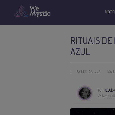
NOTÍC
RITUAIS DE
AZUL
»
FASES DA LUA
MAG
Por
HELOÍS
Tempo de 