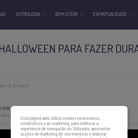
IAS
ASTROLOGIA
BEM-ESTAR
ESPIRITUALIDADE
 HALLOWEEN PARA FAZER DUR
IAS E RITUAIS
A VON AH
leitura:
4 min
Esta página web utiliza cookies necessários,
estatísticos e de marketing, para melhorar a
experiência de navegação do Utilizador, apresentar
acções de marketing do seu interesse e elaborar