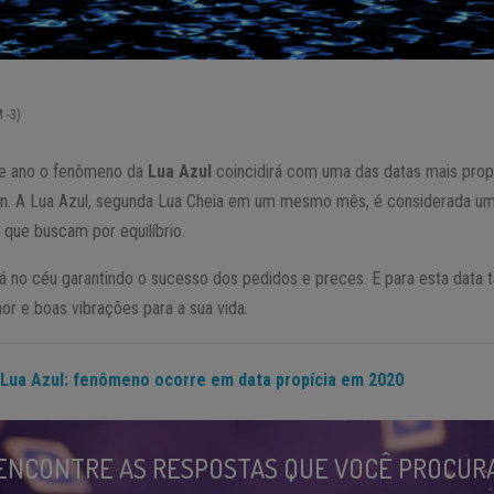
 -3)
te ano o fenômeno da
Lua Azul
coincidirá com uma das datas mais propí
en. A Lua Azul, segunda Lua Cheia em um mesmo mês, é considerada um
 que buscam por equilíbrio.
á no céu garantindo o sucesso dos pedidos e preces. E para esta data 
mor e boas vibrações para a sua vida.
Lua Azul: fenômeno ocorre em data propícia em 2020
ENCONTRE AS RESPOSTAS QUE VOCÊ PROCUR