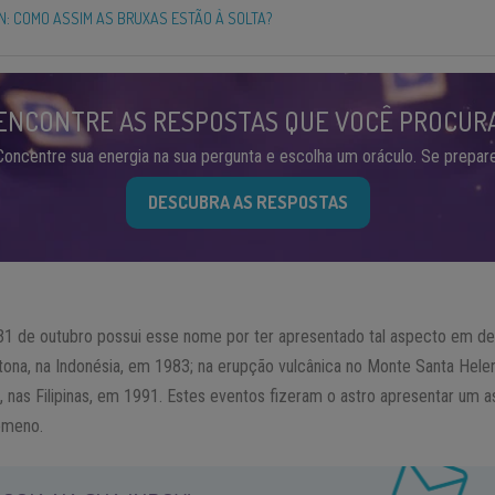
: COMO ASSIM AS BRUXAS ESTÃO À SOLTA?
ENCONTRE AS RESPOSTAS QUE VOCÊ PROCUR
Concentre sua energia na sua pergunta e escolha um oráculo. Se prepare
DESCUBRA AS RESPOSTAS
m 31 de outubro possui esse nome por ter apresentado tal aspecto em 
ona, na Indonésia, em 1983; na erupção vulcânica no Monte Santa Hele
nas Filipinas, em 1991. Estes eventos fizeram o astro apresentar um asp
ômeno.