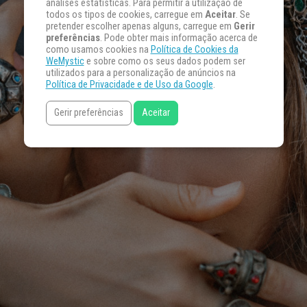
análises estatísticas. Para permitir a utilização de
todos os tipos de cookies, carregue em
Aceitar
. Se
pretender escolher apenas alguns, carregue em
Gerir
preferências
. Pode obter mais informação acerca de
como usamos cookies na
Política de Cookies da
WeMystic
e sobre como os seus dados podem ser
utilizados para a personalização de anúncios na
Política de Privacidade e de Uso da Google
.
Gerir preferências
Aceitar