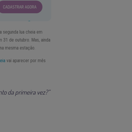
CADASTRAR AGORA
 a segunda lua cheia em
m 31 de outubro. Mas, ainda
s na mesma estação.
heia
vai aparecer por mês
to da primeira vez?”