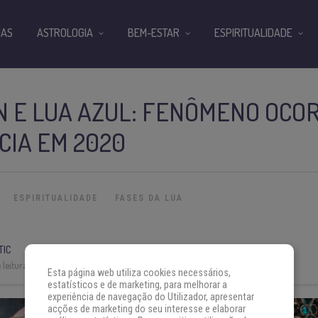
IAS
ASTROLOGIA
BEM-ESTAR
ESPIRITUALIDADE
 E LUA AZUL: FENÔMENO OCO
CIA EM 2020
ESPIRITUALIDADE
FASES DA LUA
TIC
leitura:
3 min
Esta página web utiliza cookies necessários,
estatísticos e de marketing, para melhorar a
experiência de navegação do Utilizador, apresentar
acções de marketing do seu interesse e elaborar