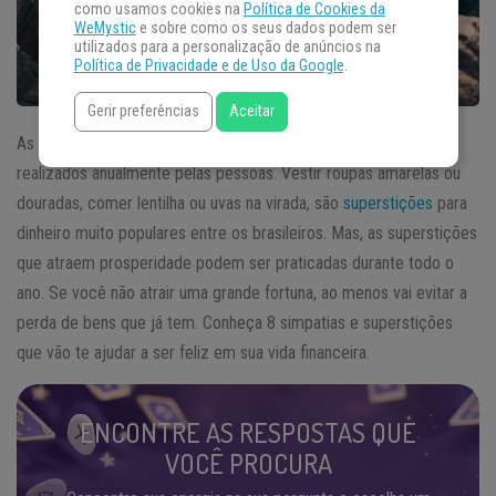
como usamos cookies na
Política de Cookies da
WeMystic
e sobre como os seus dados podem ser
utilizados para a personalização de anúncios na
Política de Privacidade e de Uso da Google
.
Gerir preferências
Aceitar
As superstições para dinheiro estão muito presentes em rituais
realizados anualmente pelas pessoas. Vestir roupas amarelas ou
douradas, comer lentilha ou uvas na virada, são
superstições
para
dinheiro muito populares entre os brasileiros. Mas, as superstições
que atraem prosperidade podem ser praticadas durante todo o
ano. Se você não atrair uma grande fortuna, ao menos vai evitar a
perda de bens que já tem. Conheça 8 simpatias e superstições
que vão te ajudar a ser feliz em sua vida financeira.
ENCONTRE AS RESPOSTAS QUE
VOCÊ PROCURA