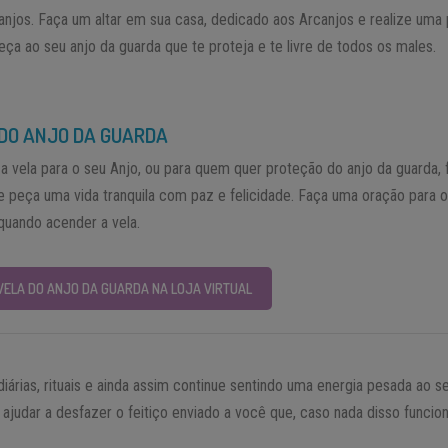
anjos. Faça um altar em sua casa, dedicado aos Arcanjos e realize uma 
ça ao seu anjo da guarda que te proteja e te livre de todos os males.
DO ANJO DA GUARDA
a vela para o seu Anjo, ou para quem quer proteção do anjo da guarda,
e peça uma vida tranquila com paz e felicidade. Faça uma oração para o
quando acender a vela.
VELA DO ANJO DA GUARDA NA LOJA VIRTUAL
iárias, rituais e ainda assim continue sentindo uma energia pesada ao s
e ajudar a desfazer o feitiço enviado a você que, caso nada disso funcio