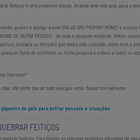
brar feitiços é uma poderosa oração. Acenda uma vela azul, peça a pre
reendo, quebro e desligo a mim (FALAR SEU PRÓPRIO NOME) e a meus 
 NOME DE OUTRA PESSOA) de toda e qualquer maldição, feitiço vexame
fascínio, bruxaria ou feitiçaria que tenha sido colocado sobre mim e sob
qualquer fonte de ocultismo ou fonte psíquica e ordeno a todos os espí
es libertado!”
 dias, até sentir que as suas energias estão fluindo normalmente.
 gigantes do gelo para esfriar pessoas e situações
 QUEBRAR FEITIÇOS
ra quebrar feitiços. Para manter as energias negativas afastadas de sua 