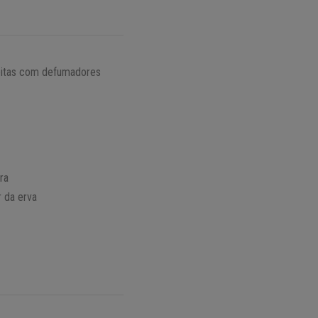
eitas com defumadores
ra
r da erva