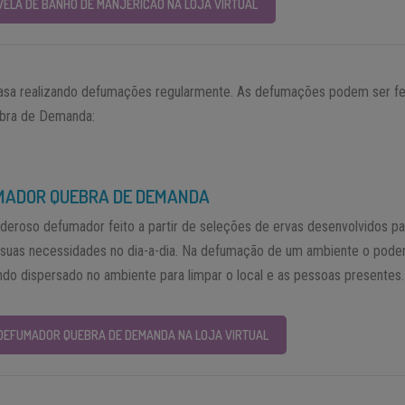
VELA DE BANHO DE MANJERICÃO NA LOJA VIRTUAL
casa realizando defumações regularmente. As defumações podem ser f
ebra de Demanda:
MADOR QUEBRA DE DEMANDA
deroso defumador feito a partir de seleções de ervas desenvolvidos pa
ar suas necessidades no dia-a-dia. Na defumação de um ambiente o pode
ndo dispersado no ambiente para limpar o local e as pessoas presentes.
DEFUMADOR QUEBRA DE DEMANDA NA LOJA VIRTUAL