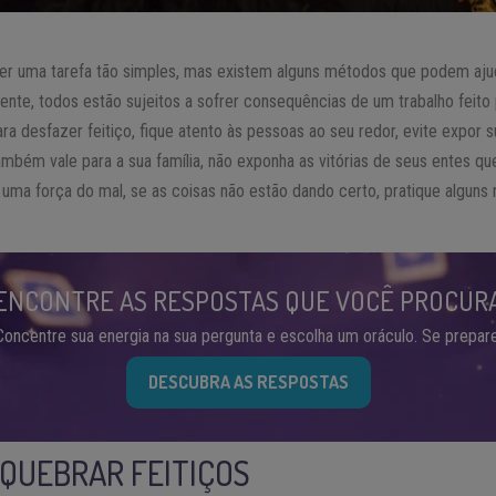
ser uma tarefa tão simples, mas existem alguns métodos que podem aju
zmente, todos estão sujeitos a sofrer consequências de um trabalho feito 
ra desfazer feitiço, fique atento às pessoas ao seu redor, evite expor s
ambém vale para a sua família, não exponha as vitórias de seus entes q
 uma força do mal, se as coisas não estão dando certo, pratique algun
ENCONTRE AS RESPOSTAS QUE VOCÊ PROCUR
Concentre sua energia na sua pergunta e escolha um oráculo. Se prepare
DESCUBRA AS RESPOSTAS
QUEBRAR FEITIÇOS