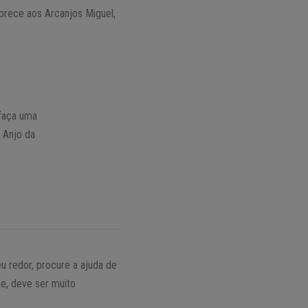
prece aos Arcanjos Miguel,
 faça uma
 Anjo da
eu redor, procure a ajuda de
ne, deve ser muito