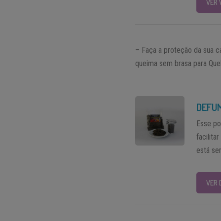
VER 
– Faça a proteção da sua 
queima sem brasa para Qu
DEFU
Esse po
facilit
está se
VER 