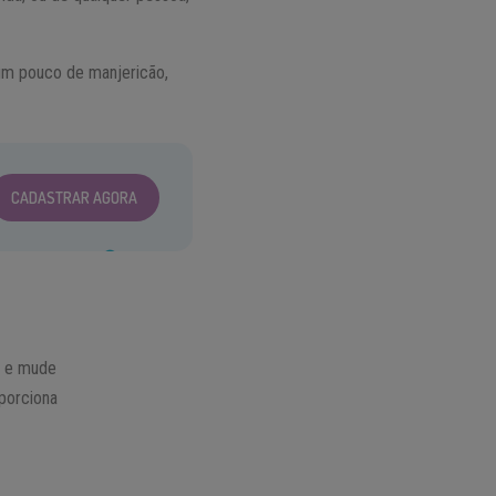
um pouco de manjericão,
CADASTRAR AGORA
o e mude
oporciona