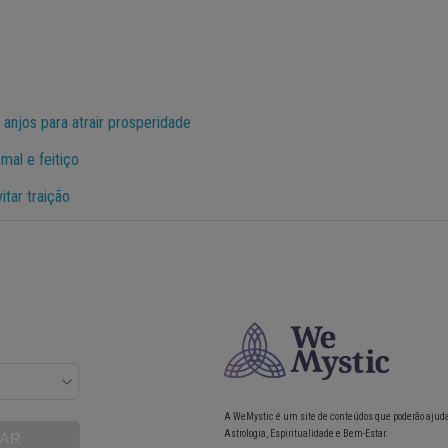
s anjos para atrair prosperidade
mal e feitiço
itar traição
A WeMystic é um site de conteúdos que poderão ajud
Astrologia, Espiritualidade e Bem-Estar.