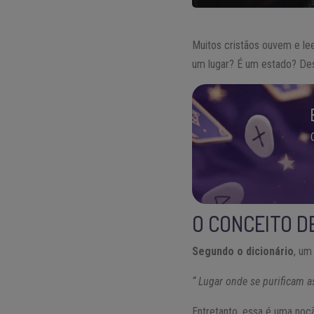
Muitos cristãos ouvem e l
um lugar? É um estado? Des
O CONCEITO D
Segundo o dicionário
, um
“ Lugar onde se purificam 
Entretanto, essa é uma noç