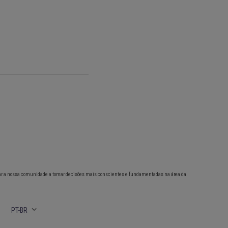
ar a nossa comunidade a tomar decisões mais conscientes e fundamentadas na área da
PT-BR