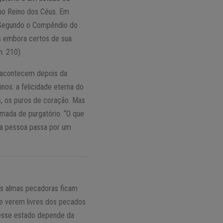
no Reino dos Céus. Em
 Segundo o Compêndio do
s embora certos de sua
. 210).
ue acontecem depois da
nos: a felicidade eterna do
s, os puros de coração. Mas
mada de purgatório. “O que
 a pessoa passa por um
As almas pecadoras ficam
se verem livres dos pecados
nesse estado depende da