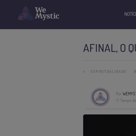
NOTÍC
AFINAL, O 
»
ESPIRITUALIDADE
Por
WEMYS
Tempo de 