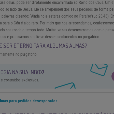
cias delas, pode ser diretamente encaminhada ao Reino dos Céus. Um e
ado ao lado de Jesus. Ele se arrependeu dos seus pecados de forma perf
palavras dizendo: “Ainda hoje estarás comigo no Paraíso”(Lc 23,43). E
ta para o Céu é algo raro. Por mais que nos arrependamos, confessem
cado nos ronda o tempo todo. Muitas vezes desencarnamos com o pen
Deus e precisamos nos livrar desses sentimentos no purgatório.
E SER ETERNO PARA ALGUMAS ALMAS?
rnamente no purgatório.
OGIA NA SUA INBOX!
 e conteúdos exclusivos.
almas para pedidos desesperados