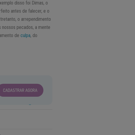
xemplo disso foi Dimas, o
eito antes de falecer, e o
ntretanto, o arrependimento
os nossos pecados, a mente
samento de
culpa
, do
CADASTRAR AGORA