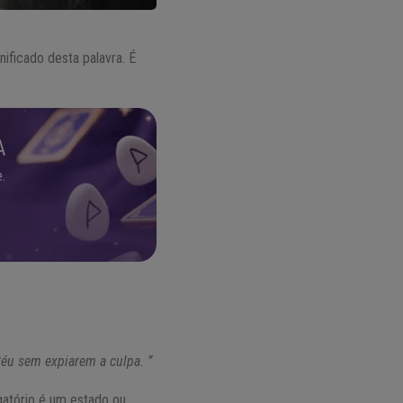
ificado desta palavra. É
A
.
Céu sem expiarem a culpa. ”
rgatório é um estado ou