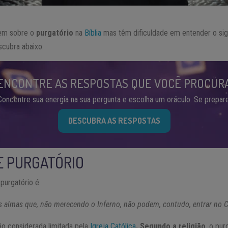
eem sobre o
purgatório
na
Bíblia
mas têm dificuldade em entender o sign
cubra abaixo.
ENCONTRE AS RESPOSTAS QUE VOCÊ PROCUR
Concentre sua energia na sua pergunta e escolha um oráculo. Se prepare
DESCUBRA AS RESPOSTAS
E PURGATÓRIO
 purgatório é:
as almas que, não merecendo o Inferno, não podem, contudo, entrar no 
ão considerada limitada pela
Igreja Católica
. Segundo a religião
, o pu