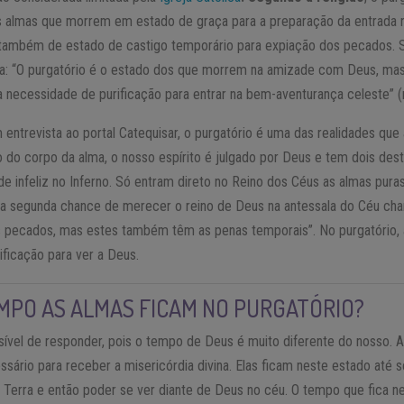
s almas que morrem em estado de graça para a preparação da entrada 
 também de estado de castigo temporário para expiação dos pecados.
ca: “O purgatório é o estado dos que morrem na amizade com Deus, ma
a necessidade de purificação para entrar na bem-aventurança celeste” (n
m entrevista ao portal Catequisar, o purgatório é uma das realidades q
do corpo da alma, o nosso espírito é julgado por Deus e tem dois desti
e infeliz no Inferno. Só entram direto no Reino dos Céus as almas pura
a segunda chance de merecer o reino de Deus na antessala do Céu cha
dos pecados, mas estes também têm as penas temporais”. No purgatório,
ficação para ver a Deus.
MPO AS ALMAS FICAM NO PURGATÓRIO?
ível de responder, pois o tempo de Deus é muito diferente do nosso. 
sário para receber a misericórdia divina. Elas ficam neste estado até 
Terra e então poder se ver diante de Deus no céu. O tempo que fica 