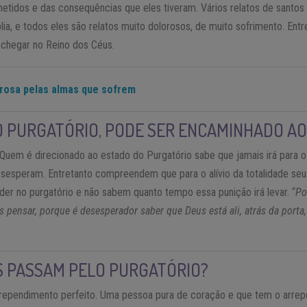
tidos e das consequências que eles tiveram. Vários relatos de santos
lia, e todos eles são relatos muito dolorosos, de muito sofrimento. Entr
 chegar no Reino dos Céus.
rosa pelas almas que sofrem
O PURGATÓRIO, PODE SER ENCAMINHADO AO
 Quem é direcionado ao estado do Purgatório sabe que jamais irá para o
 desesperam. Entretanto compreendem que para o alívio da totalidade se
der no purgatório e não sabem quanto tempo essa punição irá levar. “
Po
s pensar, porque é desesperador saber que Deus está ali, atrás da port
S PASSAM PELO PURGATÓRIO?
rrependimento perfeito. Uma pessoa pura de coração e que tem o arrep