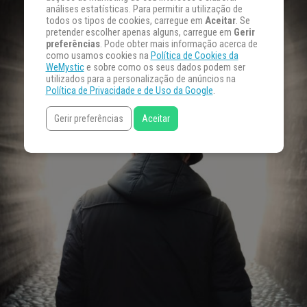
análises estatísticas. Para permitir a utilização de
todos os tipos de cookies, carregue em
Aceitar
. Se
pretender escolher apenas alguns, carregue em
Gerir
preferências
. Pode obter mais informação acerca de
como usamos cookies na
Política de Cookies da
WeMystic
e sobre como os seus dados podem ser
utilizados para a personalização de anúncios na
Política de Privacidade e de Uso da Google
.
Gerir preferências
Aceitar