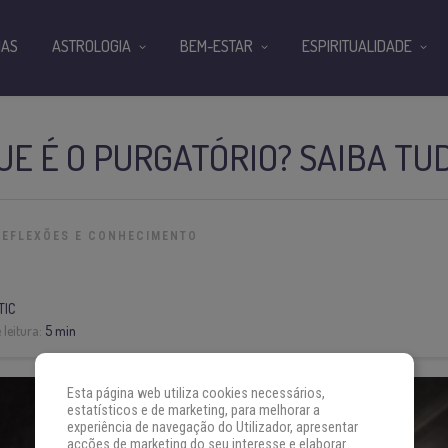
IAS
ASTROLOGIA
BEM-ESTAR
ESPIRITUALIDADE
QUE É O PURGATÓRIO? SAIBA TU
REFLEXÕES E CONHECIMENTO
TIC
leitura:
5 min
Esta página web utiliza cookies necessários,
estatísticos e de marketing, para melhorar a
experiência de navegação do Utilizador, apresentar
acções de marketing do seu interesse e elaborar