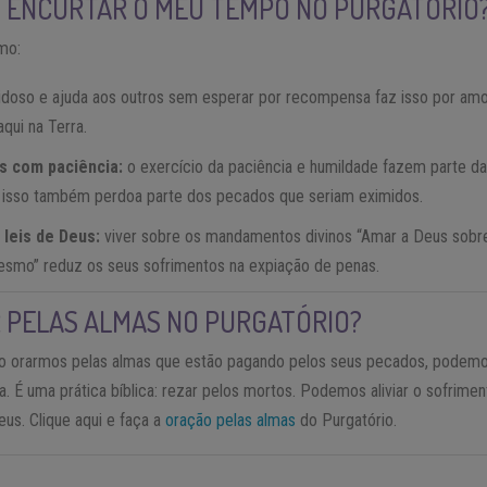
U ENCURTAR O MEU TEMPO NO PURGATÓRIO
mo:
doso e ajuda aos outros sem esperar por recompensa faz isso por amo
qui na Terra.
s com paciência:
o exercício da paciência e humildade fazem parte 
r isso também perdoa parte dos pecados que seriam eximidos.
 leis de Deus:
viver sobre os mandamentos divinos “Amar a Deus sobre
esmo” reduz os seus sofrimentos na expiação de penas.
 PELAS ALMAS NO PURGATÓRIO?
 ao orarmos pelas almas que estão pagando pelos seus pecados, podemo
a. É uma prática bíblica: rezar pelos mortos. Podemos aliviar o sofrim
eus. Clique aqui e faça a
oração pelas almas
do Purgatório.