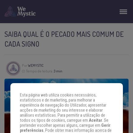
SAIBA QUAL É O PECADO MAIS COMUM DE
CADA SIGNO
Por
WEMYSTIC
Tempo de leitura:
3 min
Esta página web utiliza cookies necessários,
estatísticos e de marketing, para melhorar a
experiência de navegação do Utilizador, apresentar
acções de marketing do seu interesse e elaborar
análises estatísticas. Para permitir a utilização de
todos os tipos de cookies, carregue em
Aceitar
. Se
pretender escolher apenas alguns, carregue em
Gerir
preferências
. Pode obter mais informação acerca de