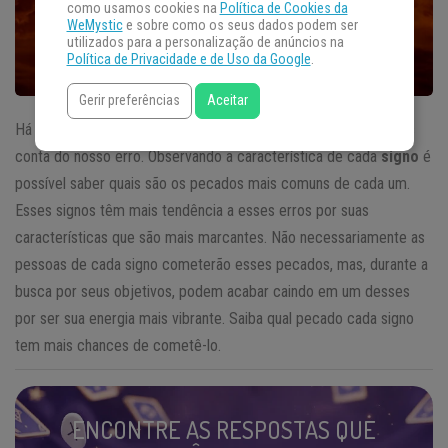
como usamos cookies na
Política de Cookies da
WeMystic
e sobre como os seus dados podem ser
utilizados para a personalização de anúncios na
Política de Privacidade e de Uso da Google
.
Gerir preferências
Aceitar
Há momentos que acabamos pecando sem mesmo nos darmos
conta do nosso erro. Observando a característica de cada
signo
é
possível saber quais são os pecados mais comuns de cada um.
Esses signos têm mais tendência a esses erros por suas
características que são mais marcantes. Não necessariamente as
pessoas de cada signo cometerão esses pecados, mas, durante a
busca por seus objetivos, podem acabar caindo em um desses
por ser sua energia mais vibrante. Saiba qual pecado cada signo
tem mais chances de cometê-lo.
ENCONTRE AS RESPOSTAS QUE