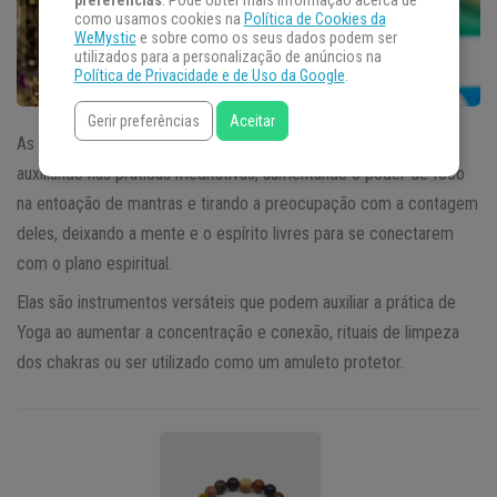
preferências
. Pode obter mais informação acerca de
como usamos cookies na
Política de Cookies da
WeMystic
e sobre como os seus dados podem ser
utilizados para a personalização de anúncios na
Política de Privacidade e de Uso da Google
.
Gerir preferências
Aceitar
As
Pulseiras Budistas
podem ser utilizadas como Japamalas,
auxiliando nas práticas meditativas, aumentando o poder de foco
na entoação de mantras e tirando a preocupação com a contagem
deles, deixando a mente e o espírito livres para se conectarem
com o plano espiritual.
Elas são instrumentos versáteis que podem auxiliar a prática de
Yoga ao aumentar a concentração e conexão, rituais de limpeza
dos chakras ou ser utilizado como um amuleto protetor.