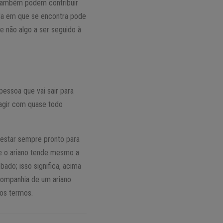
s também podem contribuir
ida em que se encontra pode
 não algo a ser seguido à
pessoa que vai sair para
eragir com quase todo
estar sempre pronto para
e o ariano tende mesmo a
ado; isso significa, acima
 companhia de um ariano
os termos.