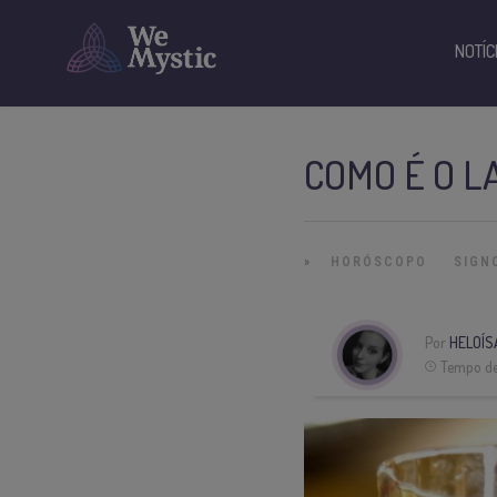
NOTÍC
COMO É O L
»
HORÓSCOPO
SIGN
Por
HELOÍS
Tempo de