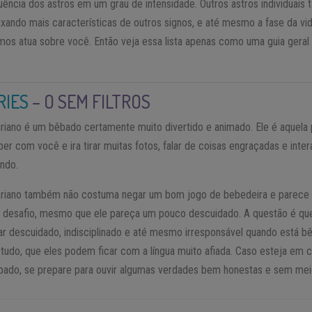
luência dos astros em um grau de intensidade. Outros astros individuai
xando mais características de outros signos, e até mesmo a fase da v
 atua sobre você. Então veja essa lista apenas como uma guia geral e
RIES
– O SEM FILTROS
ariano é um bêbado certamente muito divertido e animado. Ele é aquela 
ber com você e ira tirar muitas fotos, falar de coisas engraçadas e int
ndo.
ariano também não costuma negar um bom jogo de bebedeira e parece 
 desafio, mesmo que ele pareça um pouco descuidado. A questão é qu
car descuidado, indisciplinado e até mesmo irresponsável quando está bêb
 tudo, que eles podem ficar com a língua muito afiada. Caso esteja em
bado, se prepare para ouvir algumas verdades bem honestas e sem mei