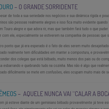
OURO
– O GRANDE SORRIDENTE
pesar de toda a sua seriedade nos negócios e sua dinâmica rígida e pouco
urinos são pessoas realmente alegres e isso fica muito evidente quan
um Touro alegre e que adora rir, mas que também fará tudo o que puder
rir com ele, especialmente se estiverem na companhia de pessoas que sã
tro ponto que já era esperado é o fato de eles serem muito desajeita
bado realmente tem dificuldades em manter a compostura, e provavelm
conder dos colegas que está bêbado, muito menos dos pais ou do com
sa esbarrando e quebrando tudo na cozinha. Mas não é algo que realm
bado dificilmente se mete em confusões, eles ocupam muito mais de se
ÊMEOS
– AQUELE NUNCA VAI “CALAR A BOC
em já esteve diante de um geminiano bêbado provavelmente já teve es