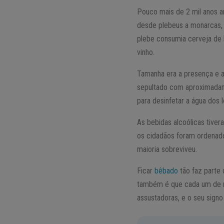
Pouco mais de 2 mil anos a
desde plebeus a monarcas, 
plebe consumia cerveja de 
vinho.
Tamanha era a presença e a
sepultado com aproximadame
para desinfetar a água dos 
As bebidas alcoólicas tive
os cidadãos foram ordenado
maioria sobreviveu.
Ficar
bêbado
tão faz parte
também é que cada um de n
assustadoras, e o seu signo 