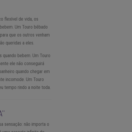
 flexível de vida, os
do bebem. Um Touro bêbado
 para que os outros venham
o queridas a eles.
dos quando bebem. Um Touro
ente ele não conseguirá
panheiro quando chegar em
ente incomode. Um Touro
u tempo rindo a noite toda.
A”
sa sensação: não importa o