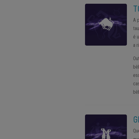
T
A 
ta
é 
a 
Ou
bê
es
ca
bê
G
Qu