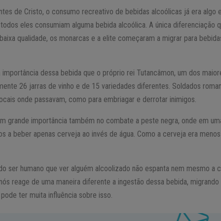
ntes de Cristo, o consumo recreativo de bebidas alcoólicas já era al
todos eles consumiam alguma bebida alcoólica. A única diferenciação q
baixa qualidade, os monarcas e a elite começaram a migrar para bebida
 importância dessa bebida que o próprio rei Tutancâmon, um dos maiores
nte 26 jarras de vinho e de 15 variedades diferentes. Soldados roman
locais onde passavam, como para embriagar e derrotar inimigos.
ram grande importância também no combate a peste negra, onde em uma
s a beber apenas cerveja ao invés de água. Como a cerveja era menos
 do ser humano que ver alguém alcoolizado não espanta nem mesmo a cr
ós reage de uma maneira diferente a ingestão dessa bebida, migrando
pode ter muita influência sobre isso.