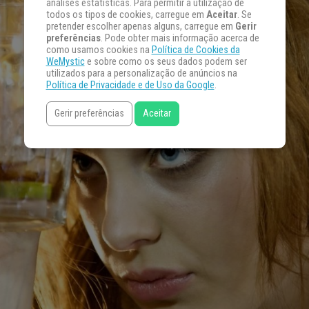
análises estatísticas. Para permitir a utilização de
todos os tipos de cookies, carregue em
Aceitar
. Se
pretender escolher apenas alguns, carregue em
Gerir
preferências
. Pode obter mais informação acerca de
como usamos cookies na
Política de Cookies da
WeMystic
e sobre como os seus dados podem ser
utilizados para a personalização de anúncios na
Política de Privacidade e de Uso da Google
.
Gerir preferências
Aceitar