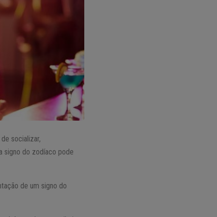
e socializar,
da signo do zodíaco pode
entação de um signo do