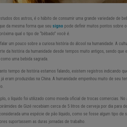
studos dos astros, é o hábito de consumir uma grande variedade de beb
é que da mesma forma que seu
signo
pode definir muitos pontos sobre o
próxima qual o tipo de “bêbado” você é.
alar um pouco sobre a curiosa história do álcool na humanidade. A cultu
rte da história da humanidade desde tempos muito antigos, sendo que
da como uma bebida sagrada.
anto tempo de história estamos falando, existem registros indicando qu
s já eram produzidas na China. A humanidade empenhou muito de seu t
do.
o, o líquido foi utilizado como moeda oficial de trocas comercias. No a
pirâmides de Gizé recebiam cerca de 5 litros de cerveja por dia para 
considerada uma espécie de pão líquido, como se fosse algum tipo de 
ores suportassem as duras jornadas de trabalho.