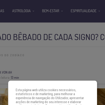
IAS
ASTROLOGIA
BEM-ESTAR
ESPIRITUALIDADE
ADO BÊBADO DE CADA SIGNO? C
OS DO ZODÍACO
A VON AH
 leitura:
13 min
Esta página web utiliza cookies necessários,
estatísticos e de marketing, para melhorar a
experiência de navegação do Utilizador, apresentar
acções de marketing do seu interesse e elaborar