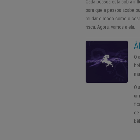
Cada pessoa está sob a inf
para que a pessoa acabe pu
mudar o modo como o cosmos
risca. Agora, vamos a ela.
Á
O 
be
mu
O 
um
fi
de
bê