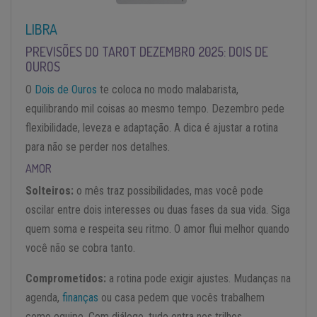
LIBRA
PREVISÕES DO TAROT DEZEMBRO 2025: DOIS DE
OUROS
O
Dois de Ouros
te coloca no modo malabarista,
equilibrando mil coisas ao mesmo tempo. Dezembro pede
flexibilidade, leveza e adaptação. A dica é ajustar a rotina
para não se perder nos detalhes.
AMOR
Solteiros:
o mês traz possibilidades, mas você pode
oscilar entre dois interesses ou duas fases da sua vida. Siga
quem soma e respeita seu ritmo. O amor flui melhor quando
você não se cobra tanto.
Comprometidos:
a rotina pode exigir ajustes. Mudanças na
agenda,
finanças
ou casa pedem que vocês trabalhem
como equipe. Com diálogo, tudo entra nos trilhos.