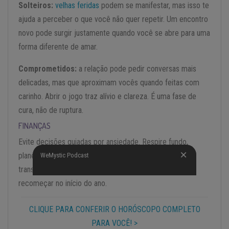
Solteiros:
velhas feridas
podem se manifestar, mas isso te
ajuda a perceber o que você não quer repetir. Um encontro
novo pode surgir justamente quando você se abre para uma
forma diferente de amar.
Comprometidos:
a relação pode pedir conversas mais
delicadas, mas que aproximam vocês quando feitas com
carinho. Abrir o jogo traz alívio e clareza. É uma fase de
cura, não de ruptura.
FINANÇAS
Evite decisões guiadas por ansiedade. Respire fundo,
planeje e dê passos pequenos. O mês pede cautela e
WeMystic Podcast
WeMystic Podcast
transparência, mas te deixa em posição segura para
recomeçar no início do ano.
CLIQUE PARA CONFERIR O HORÓSCOPO COMPLETO
PARA VOCÊ! >