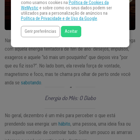
como usamos cookies na
Política de Cookies da
WeMystic
e sobre como os seus dados podem ser
utilizados para a personalização de anúncios na
Política de Privacidade e de Uso da Google
.
Gerir preferências
Aceitar
Nas
previsões do tarot para dezembro de 2025
,
O Diabo
chega
com aquela energia tentadora de fim de ano: desejos, impulsos,
exageros e aquele “só mais um pouquinho” que depois vira “por
que eu fiz isso?”. No lado bom, ela revela força de vontade,
magnetismo e foco, mas te chama pra olhar de perto onde você
anda se
sabotando
.
Energia do Mês: O Diabo
No geral, dezembro é um mês para perceber o que está
prendendo sua energia: um
hábito
, uma pessoa, uma ideia fixa ou
até aquela vontade de controlar tudo. Solte um pouco as amarras