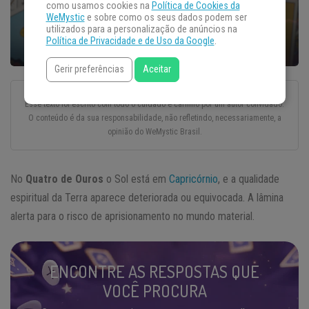
como usamos cookies na
Política de Cookies da
WeMystic
e sobre como os seus dados podem ser
utilizados para a personalização de anúncios na
Política de Privacidade e de Uso da Google
.
Gerir preferências
Aceitar
Esse texto foi escrito com todo o cuidado e carinho por um autor convidado.
O conteúdo é da sua responsabilidade, não refletindo, necessariamente, a
opinião do WeMystic Brasil.
No
Quatro de Ouros
o Sol está em
Capricórnio
, e a qualidade
espiritual da Terra aparece deteriorada ou equivocada. A lâmina
alerta para o risco de aprisionamento no mundo material.
ENCONTRE AS RESPOSTAS QUE
VOCÊ PROCURA