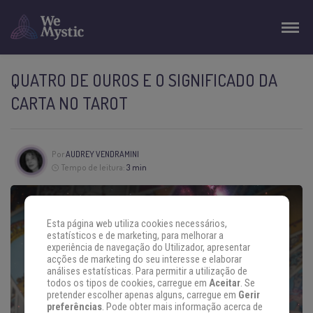
QUATRO DE OUROS E O SIGNIFICADO DA
CARTA NO TAROT
Por
AUDREY VENDRAMINI
Tempo de leitura:
3 min
Esta página web utiliza cookies necessários,
estatísticos e de marketing, para melhorar a
experiência de navegação do Utilizador, apresentar
acções de marketing do seu interesse e elaborar
análises estatísticas. Para permitir a utilização de
todos os tipos de cookies, carregue em
Aceitar
. Se
pretender escolher apenas alguns, carregue em
Gerir
preferências
. Pode obter mais informação acerca de